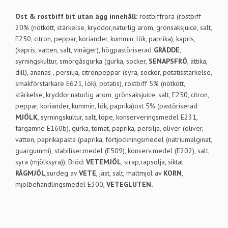
Ost & rostbiff bit utan ägg
innehåll:
rostbiffröra (rostbiff
20% (nötkött, stärkelse, kryddor,naturlig arom, grönsaksjuice, salt,
E250, citron, peppar, koriander, kummin, lök, paprika), kapris,
(kapris, vatten, salt, vinäger), högpastöriserad
GRÄDDE
,
syrningskultur, smörgåsgurka (gurka, socker,
SENAPSFRÖ
, ättika,
dill), ananas , persilja, citronpeppar (syra, socker, potatisstärkelse,
smakförstärkare E621, lök), potatis), rostbiff 5% (nötkött,
stärkelse, kryddor,naturlig arom, grönsaksjuice, salt, E250, citron,
peppar, koriander, kummin, lök, paprika)ost 5% (pastöriserad
MJÖLK
, syrningskultur, salt, löpe, konserveringsmedel E231,
färgämne E160b), gurka, tomat, paprika, persilja, oliver (oliver,
vatten, paprikapasta (paprika, förtjockningsmedel (natriumalginat,
guargummi), stabiliser.medel (E509), konserv.medel (E202), salt,
syra (mjölksyra)). Bröd:
VETEMJÖL
, sirap,rapsolja, siktat
RÅGMJÖL
,surdeg av
VETE
, jäst, salt, maltmjöl av
KORN
,
mjölbehandlingsmedel E300,
VETEGLUTEN.