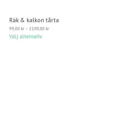
Räk & kalkon tårta
Prisintervall:
99,00
kr
–
2190,00
kr
99,00 kr
Välj alternativ
till
2190,00 kr
© 2020 Avellino Catering