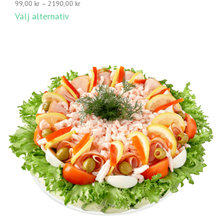
Prisintervall:
99,00
kr
–
2190,00
kr
99,00 kr
Välj alternativ
till
2190,00 kr