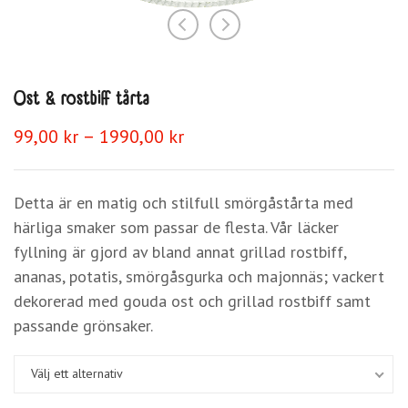
Ost & rostbiff tårta
Prisintervall:
–
99,00
kr
1990,00
kr
99,00 kr
till
1990,00 kr
Detta är en matig och stilfull smörgåstårta med
härliga smaker som passar de flesta. Vår läcker
fyllning är gjord av bland annat grillad rostbiff,
ananas, potatis, smörgåsgurka och majonnäs; vackert
dekorerad med gouda ost och grillad rostbiff samt
passande grönsaker.
Välj ett alternativ