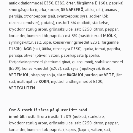
antioxidationmedel E330, E385, örter, färgämne E 160a, paprika)
smörgåsgurka (gurka, socker,
SENAPSFRÖ
, ättika, dill), ananas ,
persilja, citronpeppar (salt, svartpeppar, syra, socker, lök,
citronjuicepulver), potatis), rostbiff 5% (nötkött, stärkelse,
kryddor,naturlig arom, grönsaksjuice, salt, E250, citron, peppar,
koriander, kummin, lök, paprika) ost 5% (pastöriserad
MJÖLK
,
syrningskultur, salt, löpe, konserveringsmedel E231, färgämne
E160b),
ÄGG
(salt, ättika, citronsyra E330), gurka, tomat, paprika,
persilja, oliver (oliver, vatten, paprikapasta (paprika,
förtjockningsmedel (natriumalginat, guargummi), stabiliser.medel
(E509), konserv.medel (E202), salt, syra (mjölksyra)). Bröd:
VETEMJÖL
, sirap,rapsolja, siktat
RÅGMJÖL
,surdeg av
VETE
, jäst,
salt, maltmjöl av
KORN
, mjölbehandlingsmedel E300,
VETEGLUTEN
Ost & rostbiff tårta på glutenfritt bröd
innehåll:
rostbiffröra (rostbiff 20% (nötkött, stärkelse,
kryddor,naturlig arom, grönsaksjuice, salt, E250, citron, peppar,
koriander, kummin, lök, paprika), kapris, (kapris, vatten, salt,