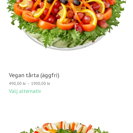
Vegan tårta (äggfri)
Prisintervall:
490,00
kr
–
1900,00
kr
490,00 kr
Välj alternativ
till
1900,00 kr