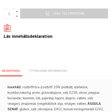
LÄGG TILL I VARUKORG
Läs innehållsdeklaration
BESKRIVNING
YTTERLIGARE INFORMATION
Innehåll:
rostbiffröra (rostbiff 20% (nötkött, stärkelse,
kryddor,naturlig arom, grönsaksjuice, salt, E250, citron, peppar,
koriander, kummin, lök, paprika), kapris, (kapris, vatten, salt,
vinäger), (majonnäs (vegetabilisk olja, vinäger, vatten,
ÄGGULA
,
SENAP
, glukos ,salt, citronjuice, E412, konserveringsmedel E202,