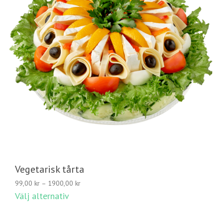
Vegetarisk tårta
Prisintervall:
99,00
kr
–
1900,00
kr
99,00 kr
Välj alternativ
till
1900,00 kr