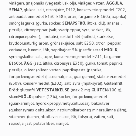
vinäger), (majonnäs (vegetabilisk olja, vinäger, vatten,
ÄGGULA
,
SENAP
, glukos ,salt, citronjuice, E412, konserveringsmedel E202,
antioxidationmedel E330, E385, örter, färgämne E 160a, paprika)
smörgåsgurka (gurka, socker,
SENAPSFRÖ
, ättika, dill), ananas ,
persilja, citronpeppar (salt, svartpeppar, syra, socker, lök,
citronjuicepulver), potatis), rostbiff 5% (nötkött, stärkelse,
kryddor,naturlig arom, grönsaksjuice, salt, E250, citron, peppar,
coriander, kummin, lök, paprika)ost 5% (pastöriserad
MJÖLK
,
syrningskultur, salt, löpe, konserveringsmedel E231, färgämne
E160b),
ÄGG
(salt, ättika, citronsyra E330), gurka, tomat, paprika,
persilja, oliver (oliver, vatten, paprikapasta (paprika,
förtjockningsmedel (natriumalginat, guargummi), stabiliser.medel
(E509), konserv.medel (E202), salt, syra (mjölksyra)). Glutenfritt
Bröd: glutenfri
VETESTÄRKELSE
(max 2 mg
GLUTEN
/100 g),
skum
MJÖLK
spulver (12%), socker, förtjockningsmedel
(guarkärnmjöl, hydroxipropylmetylcellulosa), bakpulver
(glukonsyrans deltalakton, natriumbikarbonat) mineralämne (järn),
vitaminer (tiamin, riboflavin, niacin, B6, folsyra), vatten, salt,
rapsolja, jäst, potatisfiber, rismjöl.