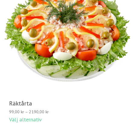
Räktårta
Prisintervall:
99,00
kr
–
2190,00
kr
99,00 kr
Välj alternativ
till
2190,00 kr