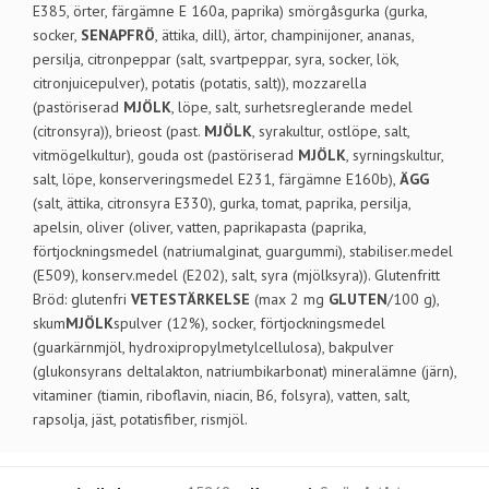
E385, örter, färgämne E 160a, paprika) smörgåsgurka (gurka,
socker,
SENAPFRÖ
, ättika, dill), ärtor, champinijoner, ananas,
persilja, citronpeppar (salt, svartpeppar, syra, socker, lök,
citronjuicepulver), potatis (potatis, salt)), mozzarella
(pastöriserad
MJÖLK
, löpe, salt, surhetsreglerande medel
(citronsyra)), brieost (past.
MJÖLK
, syrakultur, ostlöpe, salt,
vitmögelkultur), gouda ost (pastöriserad
MJÖLK
, syrningskultur,
salt, löpe, konserveringsmedel E231, färgämne E160b),
ÄGG
(salt, ättika, citronsyra E330), gurka, tomat, paprika, persilja,
apelsin, oliver (oliver, vatten, paprikapasta (paprika,
förtjockningsmedel (natriumalginat, guargummi), stabiliser.medel
(E509), konserv.medel (E202), salt, syra (mjölksyra)). Glutenfritt
Bröd: glutenfri
VETESTÄRKELSE
(max 2 mg
GLUTEN
/100 g),
skum
MJÖLK
spulver (12%), socker, förtjockningsmedel
(guarkärnmjöl, hydroxipropylmetylcellulosa), bakpulver
(glukonsyrans deltalakton, natriumbikarbonat) mineralämne (järn),
vitaminer (tiamin, riboflavin, niacin, B6, folsyra), vatten, salt,
rapsolja, jäst, potatisfiber, rismjöl.