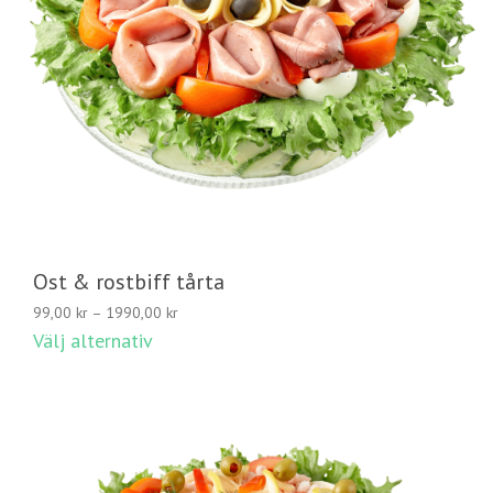
Ost & rostbiff tårta
Prisintervall:
99,00
kr
–
1990,00
kr
99,00 kr
Välj alternativ
till
1990,00 kr