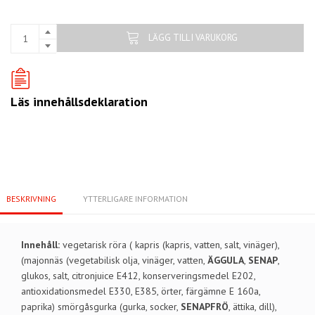
LÄGG TILL I VARUKORG
Läs innehållsdeklaration
BESKRIVNING
YTTERLIGARE INFORMATION
Innehåll:
vegetarisk röra ( kapris (kapris, vatten, salt, vinäger),
(majonnäs (vegetabilisk olja, vinäger, vatten,
ÄGGULA
,
SENAP
,
glukos, salt, citronjuice E412, konserveringsmedel E202,
antioxidationsmedel E330, E385, örter, färgämne E 160a,
paprika) smörgåsgurka (gurka, socker,
SENAPFRÖ
, ättika, dill),