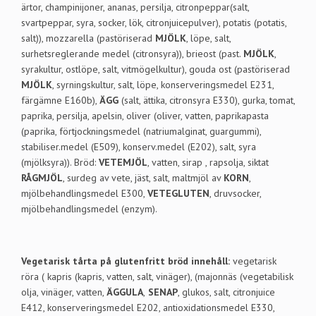
ärtor, champinijoner, ananas, persilja, citronpeppar(salt,
svartpeppar, syra, socker, lök, citronjuicepulver), potatis (potatis,
salt)), mozzarella (pastöriserad
MJÖLK
, löpe, salt,
surhetsreglerande medel (citronsyra)), brieost (past.
MJÖLK
,
syrakultur, ostlöpe, salt, vitmögelkultur), gouda ost (pastöriserad
MJÖLK
, syrningskultur, salt, löpe, konserveringsmedel E231,
färgämne E160b),
ÄGG
(salt, ättika, citronsyra E330), gurka, tomat,
paprika, persilja, apelsin, oliver (oliver, vatten, paprikapasta
(paprika, förtjockningsmedel (natriumalginat, guargummi),
stabiliser.medel (E509), konserv.medel (E202), salt, syra
(mjölksyra)). Bröd:
VETEMJÖL
, vatten, sirap , rapsolja, siktat
RÅGMJÖL
, surdeg av vete, jäst, salt, maltmjöl av
KORN
,
mjölbehandlingsmedel E300,
VETEGLUTEN
, druvsocker,
mjölbehandlingsmedel (enzym).
Vegetarisk tårta på glutenfritt bröd innehåll:
vegetarisk
röra ( kapris (kapris, vatten, salt, vinäger), (majonnäs (vegetabilisk
olja, vinäger, vatten,
ÄGGULA
,
SENAP
, glukos, salt, citronjuice
E412, konserveringsmedel E202, antioxidationsmedel E330,