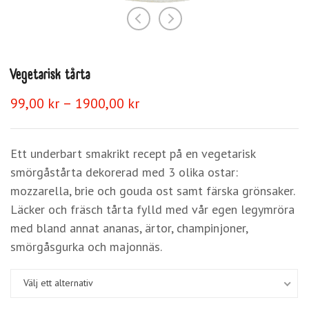
Vegetarisk tårta
Prisintervall:
–
99,00
kr
1900,00
kr
99,00 kr
till
1900,00 kr
Ett underbart smakrikt recept på en vegetarisk
smörgåstårta dekorerad med 3 olika ostar:
mozzarella, brie och gouda ost samt färska grönsaker.
Läcker och fräsch tårta fylld med vår egen legymröra
med bland annat ananas, ärtor, champinjoner,
smörgåsgurka och majonnäs.
Välj ett alternativ