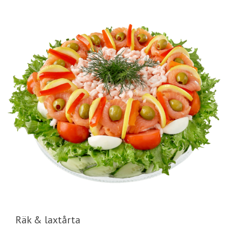
Räk & laxtårta