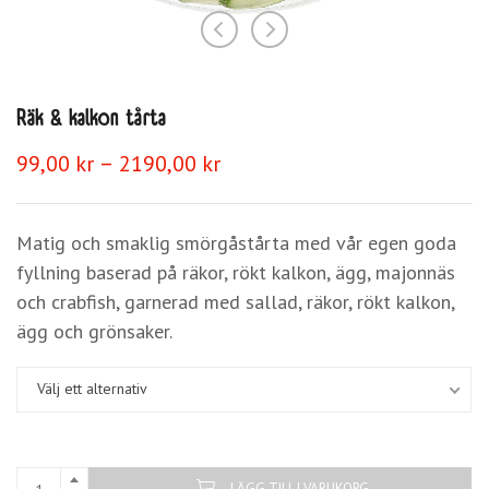
Räk & kalkon tårta
Prisintervall:
–
99,00
kr
2190,00
kr
99,00 kr
till
2190,00 kr
Matig och smaklig smörgåstårta med vår egen goda
fyllning baserad på räkor, rökt kalkon, ägg, majonnäs
och crabfish, garnerad med sallad, räkor, rökt kalkon,
ägg och grönsaker.
Välj ett alternativ
LÄGG TILL I VARUKORG