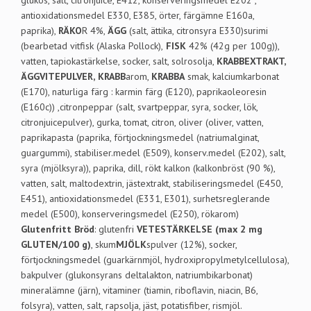
antioxidationsmedel E330, E385, örter, färgämne E160a,
paprika),
RÄKO
R 4%,
ÄGG
(salt, ättika, citronsyra E330)surimi
(bearbetad vitfisk (Alaska Pollock),
FISK
42% (42g per 100g)),
vatten, tapiokastärkelse, socker, salt, solrosolja,
KRABBEXTRAKT,
ÄGGVITEPULVER,
KRABB
arom,
KRABBA
smak, kalciumkarbonat
(E170), naturliga färg : karmin färg (E120), paprikaoleoresin
(E160c)) ,citronpeppar (salt, svartpeppar, syra, socker, lök,
citronjuicepulver), gurka, tomat, citron, oliver (oliver, vatten,
paprikapasta (paprika, förtjockningsmedel (natriumalginat,
guargummi), stabiliser.medel (E509), konserv.medel (E202), salt,
syra (mjölksyra)), paprika, dill, rökt kalkon (kalkonbröst (90 %),
vatten, salt, maltodextrin, jästextrakt, stabiliseringsmedel (E450,
E451), antioxidationsmedel (E331, E301), surhetsreglerande
medel (E500), konserveringsmedel (E250), rökarom)
Glutenfritt Bröd
: glutenfri
VETESTÄRKELSE (max 2 mg
GLUTEN/100 g)
, skum
MJÖLK
spulver (12%), socker,
förtjockningsmedel (guarkärnmjöl, hydroxipropylmetylcellulosa),
bakpulver (glukonsyrans deltalakton, natriumbikarbonat)
mineralämne (järn), vitaminer (tiamin, riboflavin, niacin, B6,
folsyra), vatten, salt, rapsolja, jäst, potatisfiber, rismjöl.