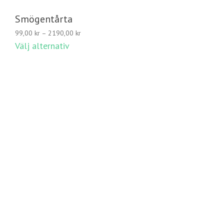
Smögentårta
Prisintervall:
99,00
kr
–
2190,00
kr
99,00 kr
Välj alternativ
till
2190,00 kr
© 2020 Avellino Catering