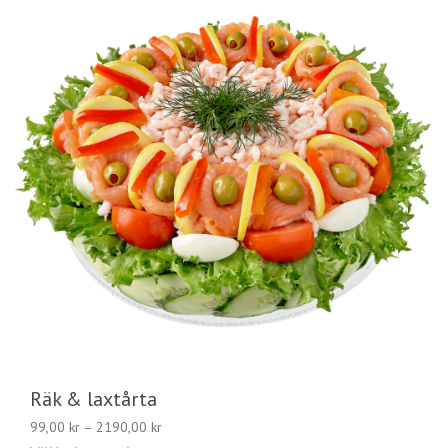
Räk & laxtårta
Prisintervall:
99,00
kr
–
2190,00
kr
99,00 kr