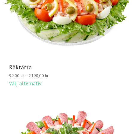
Räktårta
Prisintervall:
99,00
kr
–
2190,00
kr
99,00 kr
Välj alternativ
till
2190,00 kr