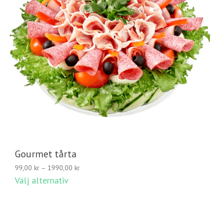
Gourmet tårta
Prisintervall:
99,00
kr
–
1990,00
kr
99,00 kr
Välj alternativ
till
1990,00 kr