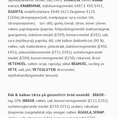
extract,
KRABBSMAK
, stabiliseringsmedel: E407, E 450, E451,
ÄGGVITA
, smakförstärkare: E640, E621,färgämne: E120,
E160e),citronpeppar(salt, svartpeppar, syra, socker, lök,
citronjuicepulver), torr dill), gurka, tomat, citron, oliver (oliver,
vatten, paprikapasta (paprika, förtjockningsmedel (natriumalginat,
guargummi), stabiliser.medel (E509), konserv.medel (E202), salt,
syra (mjölksyra)), paprika, dill, rökt kalkon (kalkonbröst (90 %),
vatten, salt, maltodextrin, jästextrakt, stabiliseringsmedel (E450,
E451), antioxidationsmedel (E331, E301), surhetsreglerande
medel (E500), konserveringsmedel (E250), rökarom). Bröd:
VETEMJÖL
, vatten, sirap, rapsolja, siktat
RÅGMJÖL
, surdeg av
VETE
, salt, jäst,
VETEGLUTEN
, druvsocker,
mjölbehandlingsmedel (enzym).
Räk & kalkon tårta på glutenfritt bröd innehåll:
:
RÄKOR
i
lag 10% (
RÄKOR
, vatten, salt, konserveringsmedel (E211, E202),
surhetsreglerande medel (E330, E331), socker), räksallad
(majonnäs (vegetabilisk olja, vinäger, vatten,
ÄGGULA, SENAP
,
glukos, salt, citronjuice, E412, konserveringsmedel E202 ,