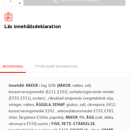
Läs innehållsdeklaration
BESKRIVNING
YTTERLIGARE INFORMATION
Innehåll: RÄKOR
i lag 10%
(RÄKOR
, vatten, salt,
konserveringsmedel (E211, E202), surhetsreglerande medel
(E330, E331), socker), räksallad (majonnäs (vegetabilisk olja,
vinäger, vatten,
ÄGGULA, SENAP
, glukos, salt, citronjuice, E412,
konserveringsmedel E202 , antioxidationsmedel E330, E385,
örter, färgämne E160a, paprika),
RÄKOR
4%,
ÄGG
(salt, ättika,
citronsyra E330),surimi (
FISK, VETE-STÄRKELSE
,
tapiokastärkelse, socker, salt, E420,
SOJAOLJA
, vittvin,
KRABB