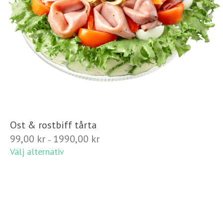
Ost & rostbiff tårta
Prisintervall:
99,00
kr
1990,00
kr
–
99,00 kr
Välj alternativ
till
1990,00 kr