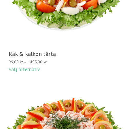
Räk & kalkon tårta
Prisintervall:
99,00
kr
–
1495,00
kr
99,00 kr
Välj alternativ
till
1495,00 kr