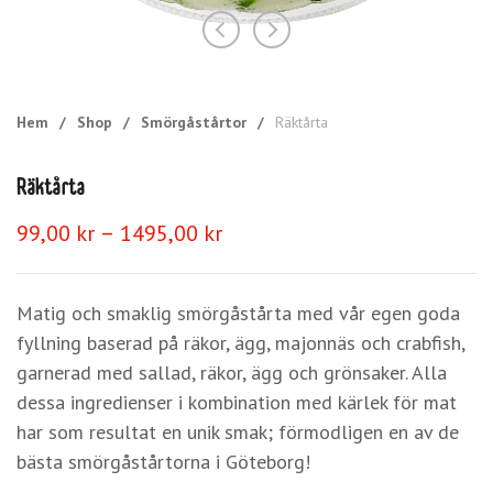
Hem
/
Shop
/
Smörgåstårtor
/
Räktårta
Räktårta
Prisintervall:
–
99,00
kr
1495,00
kr
99,00 kr
till
1495,00 kr
Matig och smaklig smörgåstårta med vår egen goda
fyllning baserad på räkor, ägg, majonnäs och crabfish,
garnerad med sallad, räkor, ägg och grönsaker. Alla
dessa ingredienser i kombination med kärlek för mat
har som resultat en unik smak; förmodligen en av de
bästa smörgåstårtorna i Göteborg!