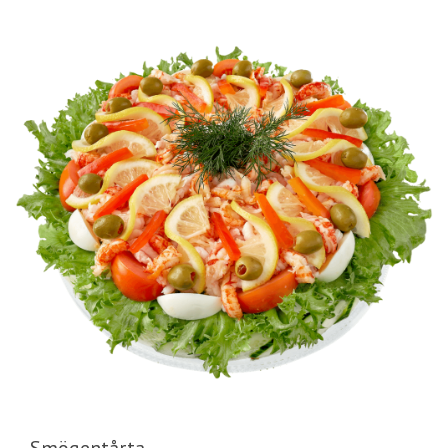
Smögentårta