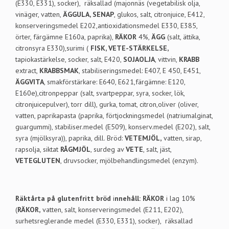
(E330, E331), socker), räksallad (majonnäs (vegetabilisk olja,
vinäger, vatten,
ÄGGULA, SENAP
, glukos, salt, citronjuice, E412,
konserveringsmedel E202,antioxidationsmedel E330, E385,
örter, färgämne E160a, paprika),
RÄKOR
4%,
ÄGG
(salt, ättika,
citronsyra E330),surimi (
FISK, VETE-STÄRKELSE,
tapiokastärkelse, socker, salt, E420,
SOJAOLJA
, vittvin,
KRABB
extract,
KRABBSMAK
, stabiliseringsmedel: E407, E 450, E451,
ÄGGVITA
, smakförstärkare: E640, E621,färgämne: E120,
E160e),citronpeppar (salt, svartpeppar, syra, socker, lök,
citronjuicepulver), torr dill), gurka, tomat, citron,oliver (oliver,
vatten, paprikapasta (paprika, förtjockningsmedel (natriumalginat,
guargummi), stabiliser.medel (E509), konserv.medel (E202), salt,
syra (mjölksyra)), paprika, dill. Bröd:
VETEMJÖL,
vatten, sirap,
rapsolja, siktat
RÅGMJÖL
, surdeg av
VETE
, salt, jäst,
VETEGLUTEN
, druvsocker, mjölbehandlingsmedel (enzym).
Räktårta på glutenfritt bröd
i
nnehåll: RÄKOR
i lag 10%
(
RÄKOR,
vatten, salt, konserveringsmedel (E211, E202),
surhetsreglerande medel (E330, E331), socker), räksallad