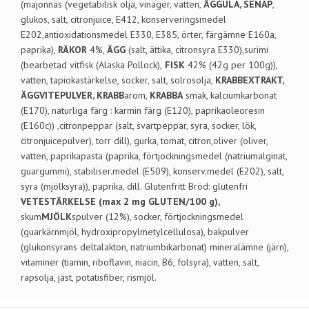
(majonnäs (vegetabilisk olja, vinäger, vatten,
ÄGGULA, SENAP
,
glukos, salt, citronjuice, E412, konserveringsmedel
E202,antioxidationsmedel E330, E385, örter, färgämne E160a,
paprika),
RÄKOR
4%,
ÄGG
(salt, ättika, citronsyra E330),surimi
(bearbetad vitfisk (Alaska Pollock),
FISK
42% (42g per 100g)),
vatten, tapiokastärkelse, socker, salt, solrosolja,
KRABBEXTRAKT,
ÄGGVITEPULVER, KRABB
arom,
KRABBA
smak, kalciumkarbonat
(E170), naturliga färg : karmin färg (E120), paprikaoleoresin
(E160c)) ,citronpeppar (salt, svartpeppar, syra, socker, lök,
citronjuicepulver), torr dill), gurka, tomat, citron,oliver (oliver,
vatten, paprikapasta (paprika, förtjockningsmedel (natriumalginat,
guargummi), stabiliser.medel (E509), konserv.medel (E202), salt,
syra (mjölksyra)), paprika, dill. Glutenfritt Bröd: glutenfri
VETESTÄRKELSE (max 2 mg GLUTEN/100 g),
skum
MJÖLK
spulver (12%), socker, förtjockningsmedel
(guarkärnmjöl, hydroxipropylmetylcellulosa), bakpulver
(glukonsyrans deltalakton, natriumbikarbonat) mineralämne (järn),
vitaminer (tiamin, riboflavin, niacin, B6, folsyra), vatten, salt,
rapsolja, jäst, potatisfiber, rismjöl.