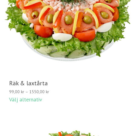
Räk & laxtårta
Prisintervall:
99,00
kr
–
1550,00
kr
99,00 kr
Välj alternativ
till
1550,00 kr