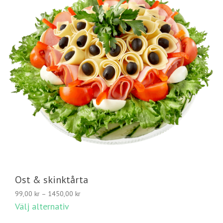
Ost & skinktårta
Prisintervall:
99,00
kr
–
1450,00
kr
99,00 kr
Välj alternativ
till
1450,00 kr