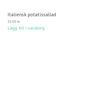
Italiensk potatissallad
30,00
kr
Lägg till i varukorg
LÄGG TILL I VARUKORG
© 2020 Avellino Catering