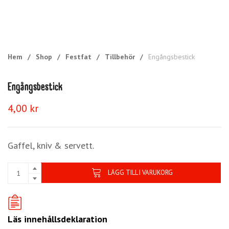
Hem
/
Shop
/
Festfat
/
Tillbehör
/
Engångsbestick
Engångsbestick
4,00
kr
Gaffel, kniv & servett.
LÄGG TILL I VARUKORG
Läs innehållsdeklaration