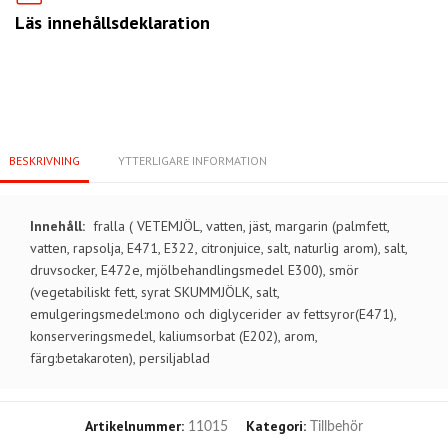
Läs innehållsdeklaration
BESKRIVNING
YTTERLIGARE INFORMATION
Innehåll:
fralla ( VETEMJÖL, vatten, jäst, margarin (palmfett,
vatten, rapsolja, E471, E322, citronjuice, salt, naturlig arom), salt,
druvsocker, E472e, mjölbehandlingsmedel E300), smör
(vegetabiliskt fett, syrat SKUMMJÖLK, salt,
emulgeringsmedel:mono och diglycerider av fettsyror(E471),
konserveringsmedel, kaliumsorbat (E202), arom,
färg:betakaroten), persiljablad
Artikelnummer:
Kategori:
11015
Tillbehör