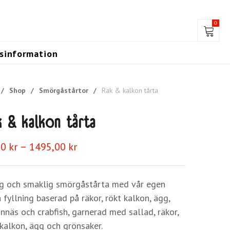
0
gsinformation
/
Shop
/
Smörgåstårtor
/
Räk & kalkon tårta
k & kalkon tårta
Prisintervall:
–
00
kr
1495,00
kr
99,00 kr
till
1495,00 kr
g och smaklig smörgåstårta med vår egen
 fyllning baserad på räkor, rökt kalkon, ägg,
nnäs och crabfish, garnerad med sallad, räkor,
 kalkon, ägg och grönsaker.