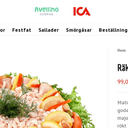
or
Festfat
Sallader
Smörgåsar
Beställnin
Hem
Rä
99,
Mati
goda
majo
rökt