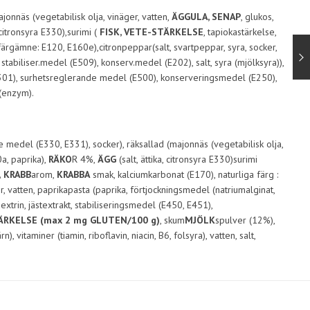
onnäs (vegetabilisk olja, vinäger, vatten,
ÄGGULA, SENAP
, glukos,
, citronsyra E330),surimi (
FISK, VETE-STÄRKELSE
, tapiokastärkelse,
färgämne: E120, E160e),citronpeppar(salt, svartpeppar, syra, socker,
, stabiliser.medel (E509), konserv.medel (E202), salt, syra (mjölksyra)),
1, E301), surhetsreglerande medel (E500), konserveringsmedel (E250),
(enzym).
e medel (E330, E331), socker), räksallad (majonnäs (vegetabilisk olja,
a, paprika),
RÄKO
R 4%,
ÄGG
(salt, ättika, citronsyra E330)surimi
,
KRABB
arom,
KRABBA
smak, kalciumkarbonat (E170), naturliga färg :
ver, vatten, paprikapasta (paprika, förtjockningsmedel (natriumalginat,
extrin, jästextrakt, stabiliseringsmedel (E450, E451),
RKELSE (max 2 mg GLUTEN/100 g)
, skum
MJÖLK
spulver (12%),
taminer (tiamin, riboflavin, niacin, B6, folsyra), vatten, salt,