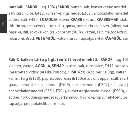
Innehåll: RÄKOR
i lag 10%
(RÄKOR
, vatten, salt, konserveringsmedel
salt, citronjuice, E412, konserveringsmedel E202 , antioxidationsmede
socker, salt, E420,
SOJAOLJA
, vittvin,
KRABB
extract,
KRABBSMAK
, sta
lök, citronjuicepulver), torr dill), gurka, tomat, citron, oliver (oliver
paprika, dill, rökt kalkon (kalkonbröst (90 %), vatten, salt, maltodex
rökarom). Bröd:
VETEMJÖL
, vatten, sirap, rapsolja, siktat
RÅGMJÖL
, s
Räk & kalkon tårta på glutenfritt bröd innehåll:
:
RÄKOR
i lag 10
vinäger, vatten,
ÄGGULA, SENAP
, glukos, salt, citronjuice, E412, ko
(bearbetad vitfisk (Alaska Pollock),
FISK
42% (42g per 100g)), vatten, t
karmin färg (E120), paprikaoleoresin (E160c)) ,citronpeppar (salt, svartp
guargummi), stabiliser.medel (E509), konserv.medel (E202), salt, syra (mj
antioxidationsmedel (E331, E301), surhetsreglerande medel (E500),
socker, förtjockningsmedel (guarkärnmjöl, hydroxipropylmetylcellulosa), 
rapsolja, jäst, potatisfiber, rismjöl.