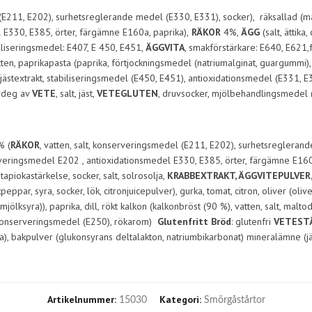
 (E211, E202), surhetsreglerande medel (E330, E331), socker), räksallad (maj
l E330, E385, örter, färgämne E160a, paprika),
RÄKOR
4%,
ÄGG
(salt, ättika
biliseringsmedel: E407, E 450, E451,
ÄGGVITA
, smakförstärkare: E640, E621,
, vatten, paprikapasta (paprika, förtjockningsmedel (natriumalginat, guargummi)
trin, jästextrakt, stabiliseringsmedel (E450, E451), antioxidationsmedel (E33
urdeg av
VETE
, salt, jäst,
VETEGLUTEN
, druvsocker, mjölbehandlingsmedel 
% (
RÄKOR
, vatten, salt, konserveringsmedel (E211, E202), surhetsreglerand
nserveringsmedel E202 , antioxidationsmedel E330, E385, örter, färgämne E160
apiokastärkelse, socker, salt, solrosolja,
KRABBEXTRAKT, ÄGGVITEPULVER
eppar, syra, socker, lök, citronjuicepulver), gurka, tomat, citron, oliver (oli
ölksyra)), paprika, dill, rökt kalkon (kalkonbröst (90 %), vatten, salt, maltod
 konserveringsmedel (E250), rökarom)
Glutenfritt Bröd
: glutenfri
VETESTÄ
bakpulver (glukonsyrans deltalakton, natriumbikarbonat) mineralämne (järn), vi
Artikelnummer:
Kategori:
15030
Smörgåstårtor