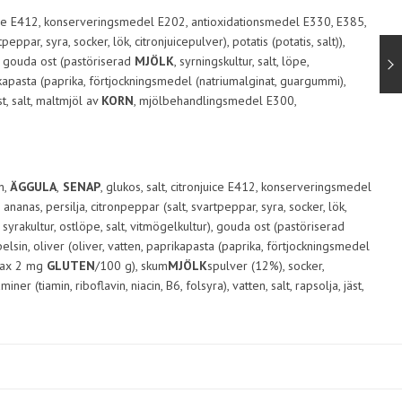
njuice E412, konserveringsmedel E202, antioxidationsmedel E330, E385,
tpeppar, syra, socker, lök, citronjuicepulver), potatis (potatis, salt)),
r), gouda ost (pastöriserad
MJÖLK
, syrningskultur, salt, löpe,
aprikapasta (paprika, förtjockningsmedel (natriumalginat, guargummi),
st, salt, maltmjöl av
KORN
, mjölbehandlingsmedel E300,
n,
ÄGGULA
,
SENAP
, glukos, salt, citronjuice E412, konserveringsmedel
er, ananas, persilja, citronpeppar (salt, svartpeppar, syra, socker, lök,
, syrakultur, ostlöpe, salt, vitmögelkultur), gouda ost (pastöriserad
 apelsin, oliver (oliver, vatten, paprikapasta (paprika, förtjockningsmedel
ax 2 mg
GLUTEN
/100 g), skum
MJÖLK
spulver (12%), socker,
tiamin, riboflavin, niacin, B6, folsyra), vatten, salt, rapsolja, jäst,