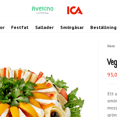
or
Festfat
Sallader
Smörgåsar
Beställnin
Hem
Veg
93,
Ett 
smör
mozz
grön