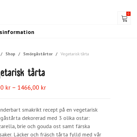
0
gsinformation
/
Shop
/
Smörgåstårtor
/
Vegetarisk tårta
etarisk tårta
Prisintervall:
–
00
kr
1466,00
kr
93,00 kr
till
1466,00 kr
underbart smakrikt recept på en vegetarisk
gåstårta dekorerad med 3 olika ostar:
arella, brie och gouda ost samt färska
saker. Läcker och fräsch tårta fylld med vår