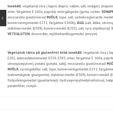
Innehåll:
vegetarisk röra ( kapris (kapris, vatten, salt, vinäger), (majon
örter, färgämne E 160a, paprika) smörgåsgurka (gurka, socker,
SENAP
mozzarella (pastöriserad
MJÖLK
, löpe, salt, surhetsreglerande medel 
konserveringsmedel E231, färgämne E160b),
ÄGG
(salt, ättika, citro
stabiliser.medel (E509), konserv.medel (E202), salt, syra (mjölksyra)). 
VETEGLUTEN
, druvsocker, mjölbehandlingsmedel (enzym).
Vegetarisk tårta på glutenfritt bröd innehåll:
vegetarisk röra ( kap
E202, antioxidationsmedel E330, E385, örter, färgämne E 160a, paprik
citronjuicepulver), potatis (potatis, salt)), mozzarella (pastöriserad
MJÖ
MJÖLK
, syrningskultur, salt, löpe, konserveringsmedel E231, färgäm
(natriumalginat, guargummi), stabiliser.medel (E509), konserv.medel (E20
förtjockningsmedel (guarkärnmjöl, hydroxipropylmetylcellulosa), bakpulver
potatisfiber, rismjöl.