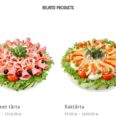
RELATED PRODUCTS
et tårta
Räktårta
Prisintervall:
Prisintervall
r
–
1514,00
kr
93,00
kr
–
1604,00
kr