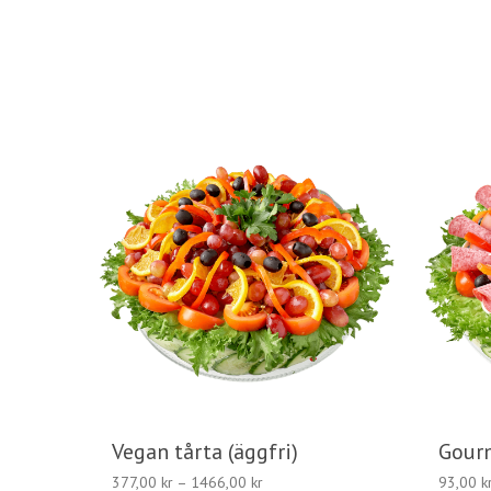
Vegan tårta (äggfri)
Gourm
Prisintervall:
377,00
kr
–
1466,00
kr
93,00
k