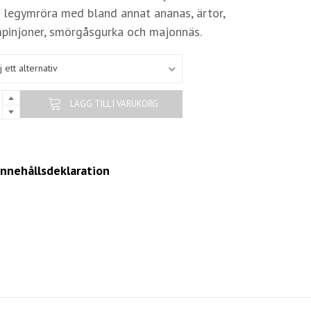
 legymröra med bland annat ananas, ärtor,
pinjoner, smörgåsgurka och majonnäs.
j ett alternativ
LÄGG TILL I VARUKORG
innehållsdeklaration