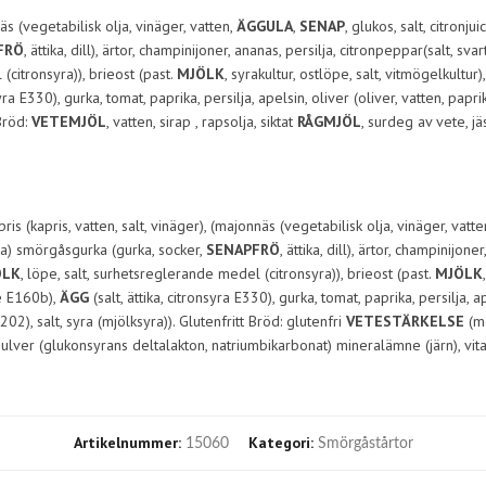
näs (vegetabilisk olja, vinäger, vatten,
ÄGGULA
,
SENAP
, glukos, salt, citro
FRÖ
, ättika, dill), ärtor, champinijoner, ananas, persilja, citronpeppar(salt, svar
(citronsyra)), brieost (past.
MJÖLK
, syrakultur, ostlöpe, salt, vitmögelkultu
nsyra E330), gurka, tomat, paprika, persilja, apelsin, oliver (oliver, vatten, p
Bröd:
VETEMJÖL
, vatten, sirap , rapsolja, siktat
RÅGMJÖL
, surdeg av vete, jä
ris (kapris, vatten, salt, vinäger), (majonnäs (vegetabilisk olja, vinäger, vatte
a) smörgåsgurka (gurka, socker,
SENAPFRÖ
, ättika, dill), ärtor, champinijon
LK
, löpe, salt, surhetsreglerande medel (citronsyra)), brieost (past.
MJÖLK
ne E160b),
ÄGG
(salt, ättika, citronsyra E330), gurka, tomat, paprika, persilja,
2), salt, syra (mjölksyra)). Glutenfritt Bröd: glutenfri
VETESTÄRKELSE
(m
 (glukonsyrans deltalakton, natriumbikarbonat) mineralämne (järn), vitaminer (
Artikelnummer:
Kategori:
15060
Smörgåstårtor