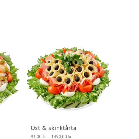
Ost & skinktårta
:
Prisintervall:
93,00
kr
–
1490,00
kr