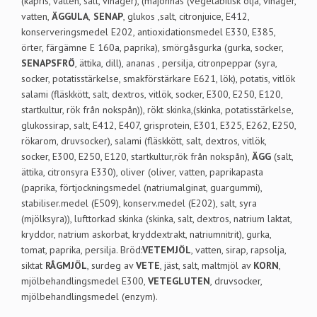
(kapris, vatten, salt, vinäger), (majonnäs (vegetabilisk olja, vinäger,
vatten,
ÄGGULA
,
SENAP
, glukos ,salt, citronjuice, E412,
konserveringsmedel E202, antioxidationsmedel E330, E385,
örter, färgämne E 160a, paprika), smörgåsgurka (gurka, socker,
SENAPSFRÖ
, ättika, dill), ananas , persilja, citronpeppar (syra,
socker, potatisstärkelse, smakförstärkare E621, lök), potatis, vitlök
salami (fläskkött, salt, dextros, vitlök, socker, E300, E250, E120,
startkultur, rök från nokspån)), rökt skinka,(skinka, potatisstärkelse,
glukossirap, salt, E412, E407, grisprotein, E301, E325, E262, E250,
rökarom, druvsocker), salami (fläskkött, salt, dextros, vitlök,
socker, E300, E250, E120, startkultur,rök från nokspån),
ÄGG
(salt,
ättika, citronsyra E330), oliver (oliver, vatten, paprikapasta
(paprika, förtjockningsmedel (natriumalginat, guargummi),
stabiliser.medel (E509), konserv.medel (E202), salt, syra
(mjölksyra)), lufttorkad skinka (skinka, salt, dextros, natrium laktat,
kryddor, natrium askorbat, kryddextrakt, natriumnitrit), gurka,
tomat, paprika, persilja. Bröd:
VETEMJÖL
, vatten, sirap, rapsolja,
siktat
RÅGMJÖL
, surdeg av
VETE
, jäst, salt, maltmjöl av
KORN
,
mjölbehandlingsmedel E300,
VETEGLUTEN
, druvsocker,
mjölbehandlingsmedel (enzym).