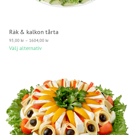
Räk & kalkon tårta
Prisintervall:
93,00
kr
–
1604,00
kr
93,00 kr
Välj alternativ
till
1604,00 kr