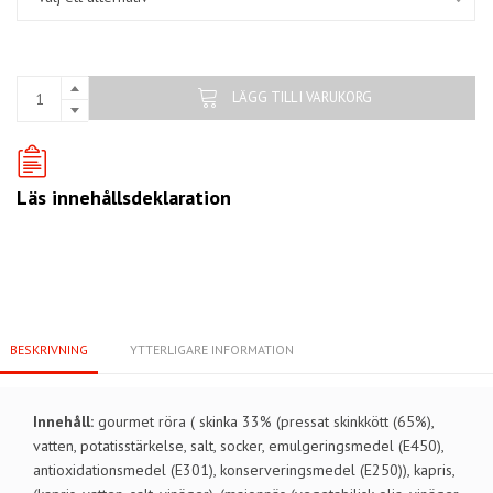
LÄGG TILL I VARUKORG
Läs innehållsdeklaration
BESKRIVNING
YTTERLIGARE INFORMATION
Innehåll:
gourmet röra ( skinka 33% (pressat skinkkött (65%),
vatten, potatisstärkelse, salt, socker, emulgeringsmedel (E450),
antioxidationsmedel (E301), konserveringsmedel (E250)), kapris,