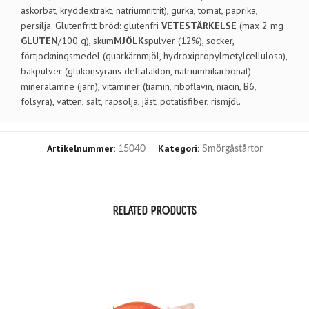
askorbat, kryddextrakt, natriumnitrit), gurka, tomat, paprika,
persilja. Glutenfritt bröd: glutenfri
VETESTÄRKELSE
(max 2 mg
GLUTEN
/100 g), skum
MJÖLK
spulver (12%), socker,
förtjockningsmedel (guarkärnmjöl, hydroxipropylmetylcellulosa),
bakpulver (glukonsyrans deltalakton, natriumbikarbonat)
mineralämne (järn), vitaminer (tiamin, riboflavin, niacin, B6,
folsyra), vatten, salt, rapsolja, jäst, potatisfiber, rismjöl.
Artikelnummer:
Kategori:
15040
Smörgåstårtor
RELATED PRODUCTS