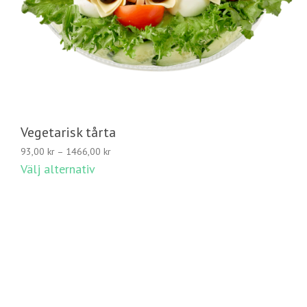
Vegetarisk tårta
Prisintervall:
93,00
kr
–
1466,00
kr
93,00 kr
Välj alternativ
till
1466,00 kr