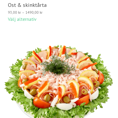
Ost & skinktårta
Prisintervall:
93,00
kr
–
1490,00
kr
93,00 kr
Välj alternativ
till
1490,00 kr