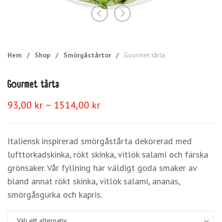
Hem
/
Shop
/
Smörgåstårtor
/
Gourmet tårta
Gourmet tårta
Prisintervall:
–
93,00
kr
1514,00
kr
93,00 kr
till
1514,00 kr
Italiensk inspirerad smörgåstårta dekorerad med
lufttorkadskinka, rökt skinka, vitlök salami och färska
grönsaker. Vår fyllning har väldigt goda smaker av
bland annat rökt skinka, vitlök salami, ananas,
smörgåsgurka och kapris.
Välj ett alternativ