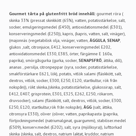
Gourmet tårta på glutenfritt bröd innehåll:
gourmet röra (
skinka 33% (pressat skinkkött (65%), vatten, potatisstärkelse, salt,
socker, emulgeringsmedel (E450), antioxidationsmedel (E301),
konserveringsmedel (E250)), kapris, (kapris, vatten, salt, vinäger),
(majonnäs (vegetabilisk olja, vinäger, vatten,
ÄGGULA
,
SENAP
,
glukos ,salt, citronjuice, E412, konserveringsmedel E202,
antioxidationsmedel E330, E385, örter, färgämne E 160a,
paprika), smörgåsgurka (gurka, socker,
SENAPSFRÖ
, ättika, dill),
ananas , persilja, citronpeppar (syra, socker, potatisstärkelse,
smakförstärkare E621, lök), potatis, vitlök salami (fläskkött, salt,
dextros, vitlök, socker, E300, E250, E120, startkultur, rök från
nokspån)), rökt skinka,(skinka, potatisstärkelse, glukossirap, salt,
E412, E407, grisprotein, E301, E325, E262, E250, rökarom,
druvsocker), salami (fläskkött, salt, dextros, vitlök, socker, E300,
E250, E120, startkultur,rök från nokspån),
ÄGG
(salt, ättika,
citronsyra E330), oliver (oliver, vatten, paprikapasta (paprika,
förtjockningsmedel (natriumalginat, guargummi), stabiliser.medel
(E509), konserv.medel (E202), salt, syra (mjölksyra)), lufttorkad
skinka (skinka, salt, dextros, natrium laktat, kryddor, natrium