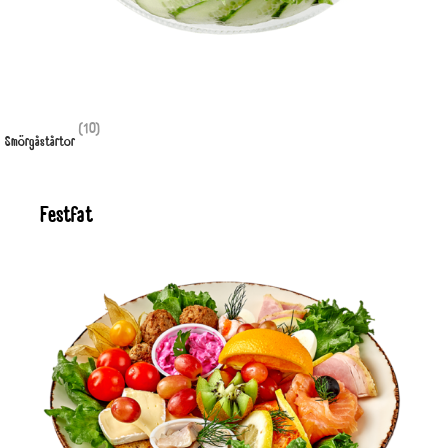
(10)
Smörgåstårtor
Festfat