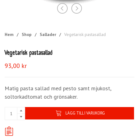
Hem
/
Shop
/
Sallader
/
Vegetarisk pastasallad
Vegetarisk pastasallad
93,00
kr
Matig pasta sallad med pesto samt mjukost,
soltorkadtomat och grönsaker.
LÄGG TILL I VARUKORG