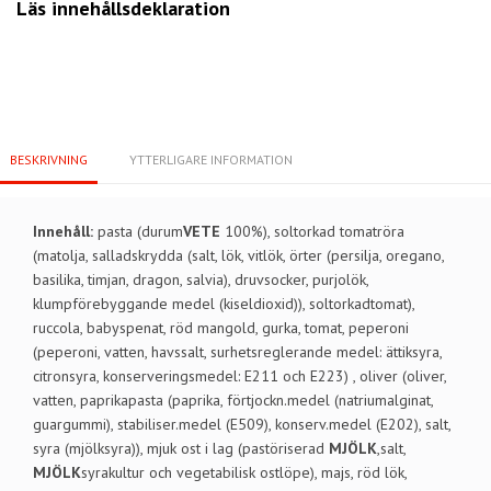
Läs innehållsdeklaration
BESKRIVNING
YTTERLIGARE INFORMATION
Innehåll:
pasta (durum
VETE
100%), soltorkad tomatröra
(matolja, salladskrydda (salt, lök, vitlök, örter (persilja, oregano,
basilika, timjan, dragon, salvia), druvsocker, purjolök,
klumpförebyggande medel (kiseldioxid)), soltorkadtomat),
ruccola, babyspenat, röd mangold, gurka, tomat, peperoni
(peperoni, vatten, havssalt, surhetsreglerande medel: ättiksyra,
citronsyra, konserveringsmedel: E211 och E223) , oliver (oliver,
vatten, paprikapasta (paprika, förtjockn.medel (natriumalginat,
guargummi), stabiliser.medel (E509), konserv.medel (E202), salt,
syra (mjölksyra)), mjuk ost i lag (pastöriserad
MJÖLK
,salt,
MJÖLK
syrakultur och vegetabilisk ostlöpe), majs, röd lök,