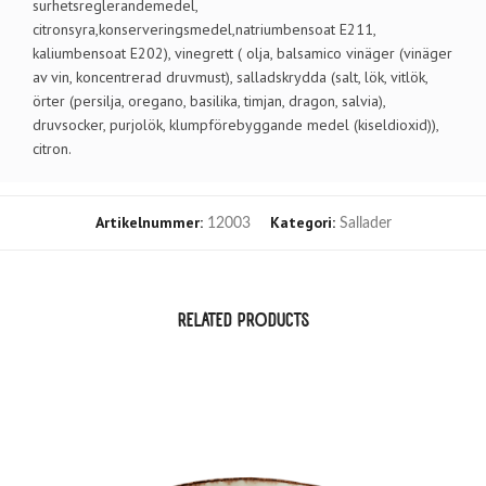
surhetsreglerandemedel,
citronsyra,konserveringsmedel,natriumbensoat E211,
kaliumbensoat E202), vinegrett ( olja, balsamico vinäger (vinäger
av vin, koncentrerad druvmust), salladskrydda (salt, lök, vitlök,
örter (persilja, oregano, basilika, timjan, dragon, salvia),
druvsocker, purjolök, klumpförebyggande medel (kiseldioxid)),
citron.
Artikelnummer:
Kategori:
12003
Sallader
RELATED PRODUCTS