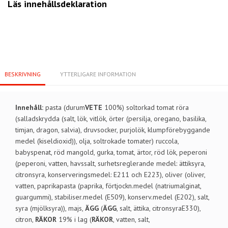
Läs innehållsdeklaration
BESKRIVNING
YTTERLIGARE INFORMATION
Innehåll:
pasta (durum
VETE
100%) soltorkad tomat röra
(salladskrydda (salt, lök, vitlök, örter (persilja, oregano, basilika,
timjan, dragon, salvia), druvsocker, purjolök, klumpförebyggande
medel (kiseldioxid)), olja, soltrokade tomater) ruccola,
babyspenat, röd mangold, gurka, tomat, ärtor, röd lök, peperoni
(peperoni, vatten, havssalt, surhetsreglerande medel: ättiksyra,
citronsyra, konserveringsmedel: E211 och E223), oliver (oliver,
vatten, paprikapasta (paprika, förtjockn.medel (natriumalginat,
guargummi), stabiliser.medel (E509), konserv.medel (E202), salt,
syra (mjölksyra)), majs,
ÄGG
(
ÄGG
, salt, ättika, citronsyraE330),
citron,
RÄKOR
19% i lag (
RÄKOR
, vatten, salt,