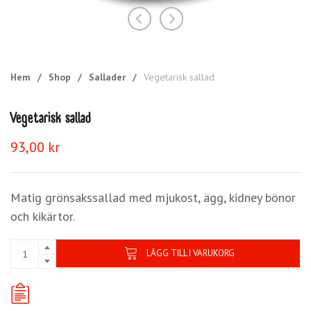
Hem
/
Shop
/
Sallader
/
Vegetarisk sallad
Vegetarisk sallad
93,00
kr
Matig grönsakssallad med mjukost, ägg, kidney bönor
och kikärtor.
LÄGG TILL I VARUKORG