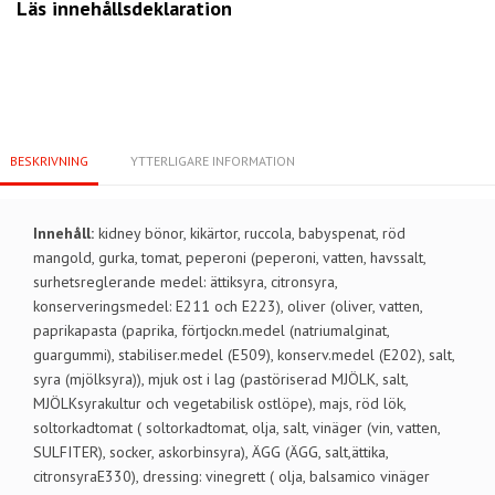
Läs innehållsdeklaration
BESKRIVNING
YTTERLIGARE INFORMATION
Innehåll:
kidney bönor, kikärtor, ruccola, babyspenat, röd
mangold, gurka, tomat, peperoni (peperoni, vatten, havssalt,
surhetsreglerande medel: ättiksyra, citronsyra,
konserveringsmedel: E211 och E223), oliver (oliver, vatten,
paprikapasta (paprika, förtjockn.medel (natriumalginat,
guargummi), stabiliser.medel (E509), konserv.medel (E202), salt,
syra (mjölksyra)), mjuk ost i lag (pastöriserad MJÖLK, salt,
MJÖLKsyrakultur och vegetabilisk ostlöpe), majs, röd lök,
soltorkadtomat ( soltorkadtomat, olja, salt, vinäger (vin, vatten,
SULFITER), socker, askorbinsyra), ÄGG (ÄGG, salt,ättika,
citronsyraE330), dressing: vinegrett ( olja, balsamico vinäger