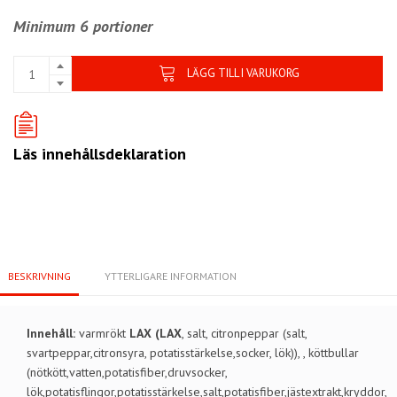
Minimum 6 portioner
LÄGG TILL I VARUKORG
Läs innehållsdeklaration
BESKRIVNING
YTTERLIGARE INFORMATION
Innehåll:
varmrökt
LAX (LAX
, salt, citronpeppar (salt,
svartpeppar,citronsyra, potatisstärkelse,socker, lök)), , köttbullar
(nötkött,vatten,potatisfiber,druvsocker,
lök,potatisflingor,potatisstärkelse,salt,potatisfiber,jästextrakt,kryddor,