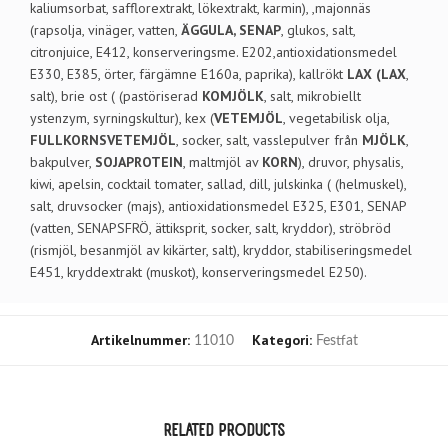
kaliumsorbat, safflorextrakt, lökextrakt, karmin), ,majonnäs
(rapsolja, vinäger, vatten,
ÄGGULA, SENAP
, glukos, salt,
citronjuice, E412, konserveringsme. E202,antioxidationsmedel
E330, E385, örter, färgämne E160a, paprika), kallrökt
LAX (LAX
,
salt), brie ost ( (pastöriserad
KOMJÖLK
, salt, mikrobiellt
ystenzym, syrningskultur), kex (
VETEMJÖL
, vegetabilisk olja,
FULLKORNSVETEMJÖL
, socker, salt, vasslepulver från
MJÖLK
,
bakpulver,
SOJAPROTEIN
, maltmjöl av
KORN
), druvor, physalis,
kiwi, apelsin, cocktail tomater, sallad, dill, julskinka ( (helmuskel),
salt, druvsocker (majs), antioxidationsmedel E325, E301, SENAP
(vatten, SENAPSFRÖ, ättiksprit, socker, salt, kryddor), ströbröd
(rismjöl, besanmjöl av kikärter, salt), kryddor, stabiliseringsmedel
E451, kryddextrakt (muskot), konserveringsmedel E250).
Artikelnummer:
Kategori:
11010
Festfat
RELATED PRODUCTS