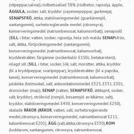
(vitpeppar,salvia)),rödbetssallad 38% (rödbetor, rapsolja, äpple,
ÄGGULA,
socker, salt, kryddor (cayennepeppar, gurkmeja),
SENAPSFRÖ
, ättika, stabiliseringsmedel (guarkärnmjöl,
xantangummi), surhetsreglerande medel (citronsyra),
konserveringsmedel (natriumbensoat, kaliumsorbat)), senapssill
(
SILL
i bitar, vatten, socker, rapsolja, hela och malda
SENAP
sfrön,
salt, ättika, förtjockningsmedel (xantangummi),
konserveringsmedel (natriumbensoat, kaliumsorbat),
kryddextrakter, färgämne (sockerkulör E150c, betakaroten)),
inlagd sill (
SILL
i bitar, socker, lök, salt, morötter, ättika, kryddor
(bl a kryddpeppar, svartpeppar), kryddextrakter (bl a paprika,
kanel), konserveringsmedel (natriumbensoat, kaliumsorbat),
julskinka (helmuskel, salt, antioxidationsmedel E325, E331, E301,
druvsocker (majs),
SENAP
(vatten,
SENAPSFRÖ
, ättiksprit, socker,
salt, kryddor), ströbröd (rismjöl, besanmjöl av kikärtor, salt),
kryddor, stabiliseringsmedel E450, konserveringsmedel E250),
skalade
RÄKOR
(RÄKOR
, vatten, salt, surhetsreglerande
medel,citronsyra, konserveringsmedel, natriumbensoat E211,
kaliumbensoat E202),
ÄGG
(salt,ättika,citronsyra E330),
ROM
(loddarom, xantangummi, citronsyra, natriumbensoat,