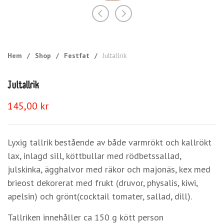
Hem
/
Shop
/
Festfat
/
Jultallrik
Jultallrik
145,00
kr
Lyxig tallrik bestående av både varmrökt och kallrökt
lax, inlagd sill, köttbullar med rödbetssallad,
julskinka, ägghalvor med räkor och majonäs, kex med
brieost dekorerat med frukt (druvor, physalis, kiwi,
apelsin) och grönt(cocktail tomater, sallad, dill).
Tallriken innehåller ca 150 g kött person