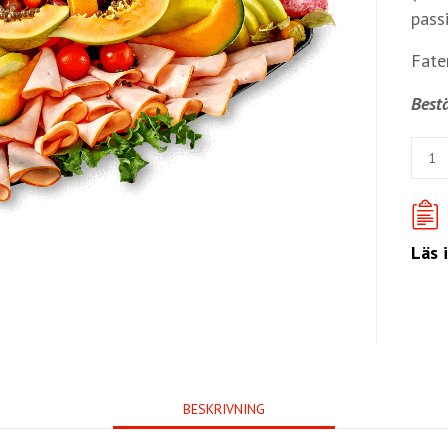
passi
Fate
Bestä
Läs 
BESKRIVNING