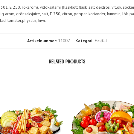
E 301, E 250, rökarom), vitlöksalami (fläskkött,fläsk, salt dextros, vitlök, 
urlig arom, grönsaksjuice, salt, E 250, citron, peppar, koriander, kummin, lök, 
ad, tomater,physalis, kiwi.
Artikelnummer:
Kategori:
11007
Festfat
RELATED PRODUCTS