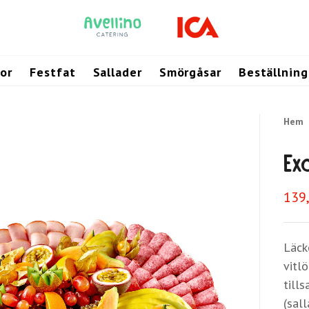
or
Festfat
Sallader
Smörgåsar
Beställnin
Hem
Exo
139
Läck
vitl
till
(sall