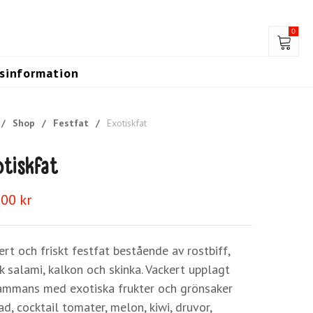
0
gsinformation
/
Shop
/
Festfat
/
Exotiskfat
tiskfat
,00
kr
ert och friskt festfat bestående av rostbiff,
ök salami, kalkon och skinka. Vackert upplagt
sammans med exotiska frukter och grönsaker
ad, cocktail tomater, melon, kiwi, druvor,