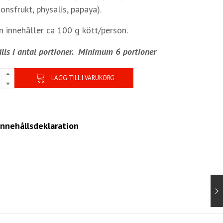
onsfrukt, physalis, papaya).
n innehåller ca 100 g kött/person.
lls i antal portioner.
Minimum 6 portioner
LÄGG TILL I VARUKORG
innehållsdeklaration