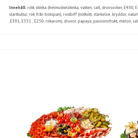
Innehåll:
rökt skinka (helmuskelskinka, vatten, salt, druvsocker, E450, 
startkultur, rök från bokspan), rostbiff (nötkött, stärkelse, kryddor, nat
,E301, E331 , E250, rökarom), druvor, papaya, passionsfrukt, melon, sall