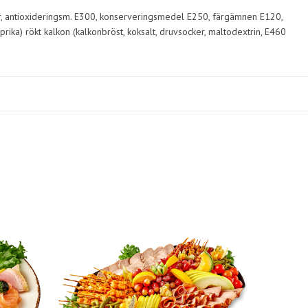
socker, antioxideringsm. E300, konserveringsmedel E250, färgämnen E120,
paprika) rökt kalkon (kalkonbröst, koksalt, druvsocker, maltodextrin, E460