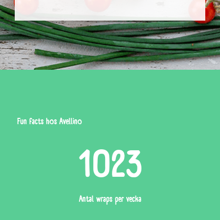
0,00 kr
Fun facts hos Avellino
1023
Antal wraps per vecka