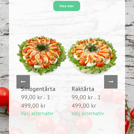
Visa mer
Smögentårta
Räktårta
Räk
99,00
kr
1
99,00
kr
1
Kalk
–
–
Prisintervall:
Prisintervall:
499,00
kr
499,00
kr
Tårt
99,00 kr
99,00 kr
Välj alternativ
Välj alternativ
1
99,
till
till
sintervall:
499
1
1
5,00 kr
499,00 kr
499,00 kr
iv
Välj 