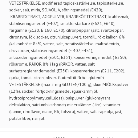
VETESTÄRKELSE, modifierad tapioskastärkelse, tapiosterkelse,
socker, salt, mirin, SOJAOLJA, sötningsmedel (E420),
KRABBEXTRAKT, ÄGGPULVER, KRABBKÖTTEXTRAKT, krabbsmak,
stabiliseringsmedel (E407), smakförstärkare (E621, E640),
färgämne (E120, E 160, E170), citronpeppar (salt, svartpeppar,
citronsyra, lök, socker, citrunjuicepulver), torrdill, rökt kalkon 6%
(kalkonbröst 84%, vatten, salt, potatisstärkelse, maltodextrin,
druvsocker, stabiliseringsmedel (E 407, E451),
antioxideringsmedel (E301, E331), konserveringsmedel ( E250),
rökarom)), RÄKOR 8% i lag (RÄKOR, vatten, salt,
surhetsreglerandemedel (E330), konserveringsm (E211, E202),
gurka, tomat, citron, oliver. Glutenfritt Bröd: glutenfri
VETESTÄRKELSE (max 2 mg GLUTEN/100 g), skumMJÖLKspulver
(12%), socker, förtjockningsmedel (guarkärnmjöl,
hydroxipropylmetylcellulosa), bakpulver (glukonsyrans
deltalakton, natriumbikarbonat) mineralämne (järn), vitaminer
(tiamin, riboflavin, niacin, B6, folsyra), vatten, salt, rapsolja, jäst,
potatisfiber, rismjöl.