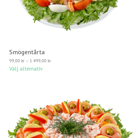
Smögentårta
Prisintervall:
99,00
kr
–
1 499,00
kr
99,00 kr
Välj alternativ
till
1
499,00 kr