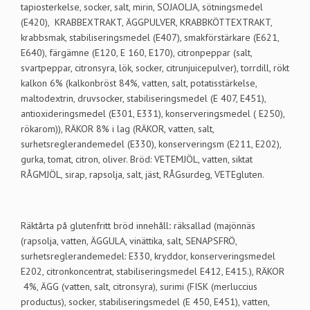
tapiosterkelse, socker, salt, mirin, SOJAOLJA, sötningsmedel
(E420), KRABBEXTRAKT, ÄGGPULVER, KRABBKÖTTEXTRAKT,
krabbsmak, stabiliseringsmedel (E407), smakförstärkare (E621,
E640), färgämne (E120, E 160, E170), citronpeppar (salt,
svartpeppar, citronsyra, lök, socker, citrunjuicepulver), torrdill, rökt
kalkon 6% (kalkonbröst 84%, vatten, salt, potatisstärkelse,
maltodextrin, druvsocker, stabiliseringsmedel (E 407, E451),
antioxideringsmedel (E301, E331), konserveringsmedel ( E250),
rökarom)), RÄKOR 8% i lag (RÄKOR, vatten, salt,
surhetsreglerandemedel (E330), konserveringsm (E211, E202),
gurka, tomat, citron, oliver. Bröd: VETEMJÖL, vatten, siktat
RÅGMJÖL, sirap, rapsolja, salt, jäst, RÅGsurdeg, VETEgluten.
Räktårta på glutenfritt bröd innehåll
:
räksallad (majönnäs
(rapsolja, vatten, ÄGGULA, vinättika, salt, SENAPSFRÖ,
surhetsreglerandemedel: E330, kryddor, konserveringsmedel
E202, citronkoncentrat, stabiliseringsmedel E412, E415.), RÄKOR
4%, ÄGG (vatten, salt, citronsyra), surimi (FISK (merluccius
productus), socker, stabiliseringsmedel (E 450, E451), vatten,