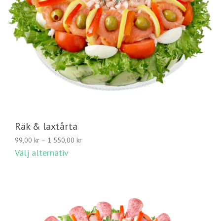
Räk & laxtårta
Prisintervall:
99,00
kr
–
1 550,00
kr
99,00 kr
Välj alternativ
till
1
550,00 kr