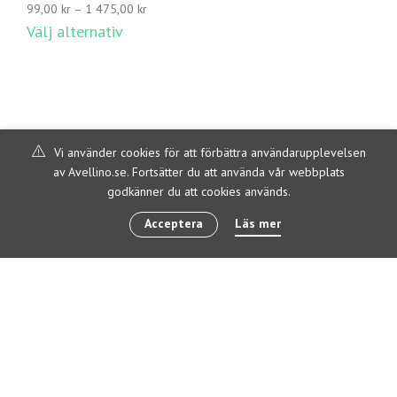
Prisintervall:
99,00
kr
–
1 475,00
kr
99,00 kr
Välj alternativ
till
1
475,00 kr
Vi använder cookies för att förbättra användarupplevelsen
av Avellino.se. Fortsätter du att använda vår webbplats
godkänner du att cookies används.
Acceptera
Läs mer
© 2020 Avellino Catering
OM AVELLINO
KONTAKTA OSS
ALLMÄNNA VILLKOR
OM COOKIES