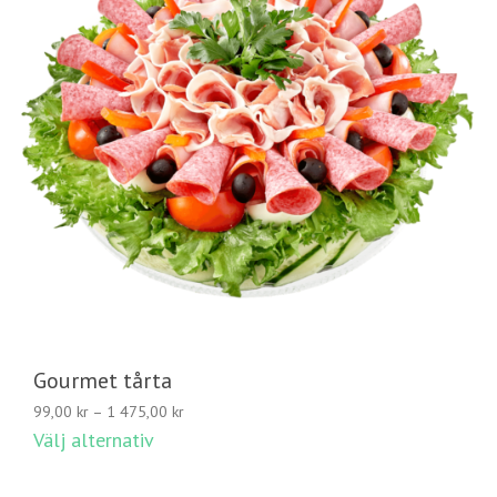
Gourmet tårta
Prisintervall:
99,00
kr
–
1 475,00
kr
99,00 kr
Välj alternativ
till
1
475,00 kr