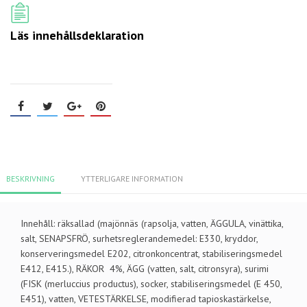
Läs innehållsdeklaration
BESKRIVNING
YTTERLIGARE INFORMATION
Innehåll: räksallad (majönnäs (rapsolja, vatten, ÄGGULA, vinättika,
salt, SENAPSFRÖ, surhetsreglerandemedel: E330, kryddor,
konserveringsmedel E202, citronkoncentrat, stabiliseringsmedel
E412, E415.), RÄKOR 4%, ÄGG (vatten, salt, citronsyra), surimi
(FISK (merluccius productus), socker, stabiliseringsmedel (E 450,
E451), vatten, VETESTÄRKELSE, modifierad tapioskastärkelse,