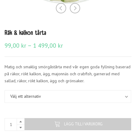
Räk & kalkon tårta
Prisintervall:
–
99,00
kr
1 499,00
kr
99,00 kr
till
1
Matig och smaklig smörgåstårta med vår egen goda fyllning baserad
499,00 kr
på räkor, rökt kalkon, ägg, majonnäs och crabfish, garnerad med
sallad, räkor, rökt kalkon, ägg och grönsaker.
Välj ett alternativ
LÄGG TILL I VARUKORG