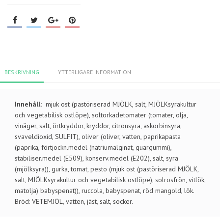
BESKRIVNING
YTTERLIGARE INFORMATION
Innehåll:
mjuk ost (pastöriserad MJÖLK, salt, MJÖLKsyrakultur
och vegetabilisk ostlöpe), soltorkadetomater (tomater, olja,
vinäger, salt, örtkryddor, kryddor, citronsyra, askorbinsyra,
svaveldioxid, SULFIT), oliver (oliver, vatten, paprikapasta
(paprika, förtjockn.medel (natriumalginat, guargummi),
stabiliser.medel (E509), konserv.medel (E202), salt, syra
(mjölksyra)), gurka, tomat, pesto (mjuk ost (pastöriserad MJÖLK,
salt, MJÖLKsyrakultur och vegetabilisk ostlöpe), solrosfrön, vitlök,
matolja) babyspenat)), ruccola, babyspenat, röd mangold, lök.
Bröd: VETEMJÖL, vatten, jäst, salt, socker.