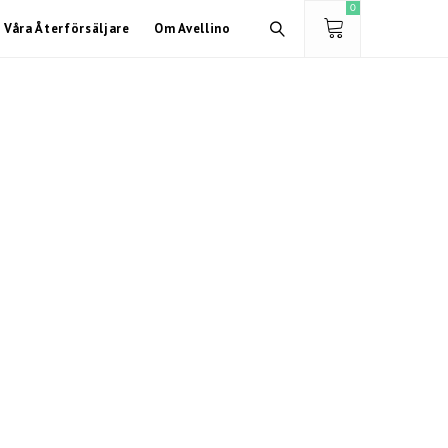
0
Våra Återförsäljare
Om Avellino