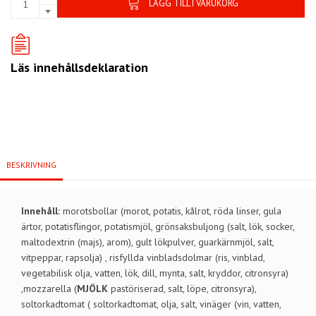
LÄGG TILL I VARUKORG
Läs innehållsdeklaration
BESKRIVNING
Innehåll:
morotsbollar (morot, potatis, kålrot, röda linser, gula
ärtor, potatisflingor, potatismjöl, grönsaksbuljong (salt, lök, socker,
maltodextrin (majs), arom), gult lökpulver, guarkärnmjöl, salt,
vitpeppar, rapsolja) , risfyllda vinbladsdolmar (ris, vinblad,
vegetabilisk olja, vatten, lök, dill, mynta, salt, kryddor, citronsyra)
,mozzarella (
MJÖLK
pastöriserad, salt, löpe, citronsyra),
soltorkadtomat ( soltorkadtomat, olja, salt, vinäger (vin, vatten,