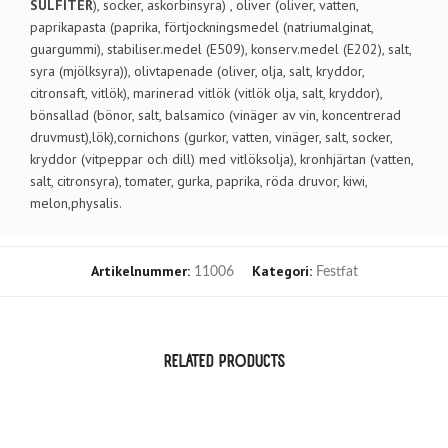
SULFITER
), socker, askorbinsyra) , oliver (oliver, vatten,
paprikapasta (paprika, förtjockningsmedel (natriumalginat,
guargummi), stabiliser.medel (E509), konserv.medel (E202), salt,
syra (mjölksyra)), olivtapenade (oliver, olja, salt, kryddor,
citronsaft, vitlök), marinerad vitlök (vitlök olja, salt, kryddor),
bönsallad (bönor, salt, balsamico (vinäger av vin, koncentrerad
druvmust),lök),cornichons (gurkor, vatten, vinäger, salt, socker,
kryddor (vitpeppar och dill) med vitlöksolja), kronhjärtan (vatten,
salt, citronsyra), tomater, gurka, paprika, röda druvor, kiwi,
melon,physalis.
Artikelnummer:
Kategori:
11006
Festfat
RELATED PRODUCTS