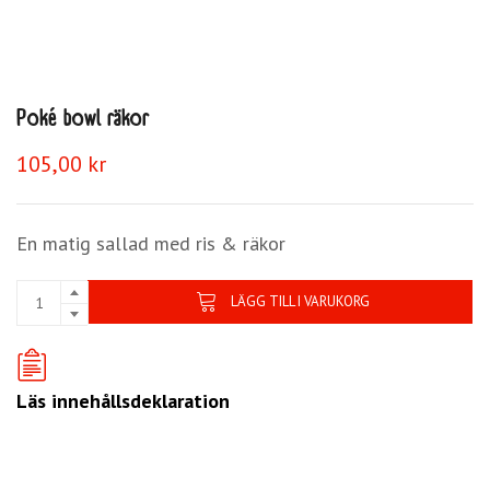
Poké bowl räkor
105,00
kr
En matig sallad med ris & räkor
LÄGG TILL I VARUKORG
Läs innehållsdeklaration