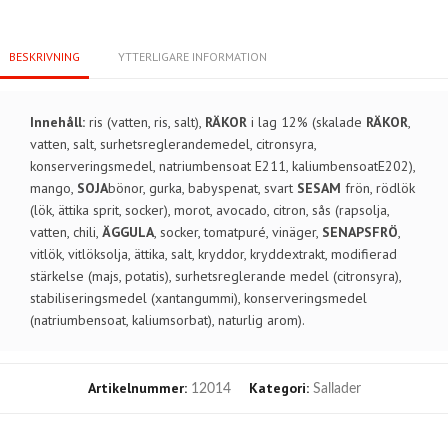
BESKRIVNING
YTTERLIGARE INFORMATION
Innehåll:
ris (vatten, ris, salt),
RÄKOR
i lag 12% (skalade
RÄKOR
,
vatten, salt, surhetsreglerandemedel, citronsyra,
konserveringsmedel, natriumbensoat E211, kaliumbensoatE202),
mango,
SOJA
bönor, gurka, babyspenat, svart
SESAM
frön, rödlök
(lök, ättika sprit, socker), morot, avocado, citron, sås (rapsolja,
vatten, chili,
ÄGGULA
, socker, tomatpuré, vinäger,
SENAPSFRÖ
,
vitlök, vitlöksolja, ättika, salt, kryddor, kryddextrakt, modifierad
stärkelse (majs, potatis), surhetsreglerande medel (citronsyra),
stabiliseringsmedel (xantangummi), konserveringsmedel
(natriumbensoat, kaliumsorbat), naturlig arom).
Artikelnummer:
Kategori:
12014
Sallader