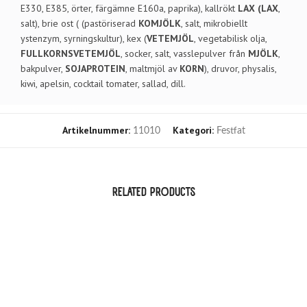
E330, E385, örter, färgämne E160a, paprika), kallrökt
LAX (LAX
,
salt), brie ost ( (pastöriserad
KOMJÖLK
, salt, mikrobiellt
ystenzym, syrningskultur), kex (
VETEMJÖL
, vegetabilisk olja,
FULLKORNSVETEMJÖL
, socker, salt, vasslepulver från
MJÖLK
,
bakpulver,
SOJAPROTEIN
, maltmjöl av
KORN
), druvor, physalis,
kiwi, apelsin, cocktail tomater, sallad, dill.
Artikelnummer:
Kategori:
11010
Festfat
RELATED PRODUCTS