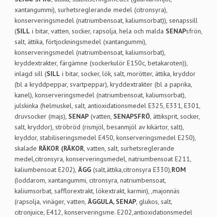
xantangummi), surhetsreglerande medel (citronsyra),
konserveringsmedel (natriumbensoat, kaliumsorbat)), senapssill
(
SILL
i bitar, vatten, socker, rapsolja, hela och malda
SENAP
sfrön,
salt, ättika, förtjockningsmedel (xantangummi),
konserveringsmedel (natriumbensoat, kaliumsorbat),
kryddextrakter, färgämne (sockerkulör E150c, betakaroten)),
inlagd sill (
SILL
i bitar, socker, lök, salt, morötter, ättika, kryddor
(bl a kryddpeppar, svartpeppar), kryddextrakter (bl a paprika,
kanel), konserveringsmedel (natriumbensoat, kaliumsorbat),
julskinka (helmuskel, salt, antioxidationsmedel E325, E331, E301,
druvsocker (majs),
SENAP
(vatten,
SENAPSFRÖ
, ättiksprit, socker,
salt, kryddor), ströbröd (rismjöl, besanmjöl av kikärtor, salt),
kryddor, stabiliseringsmedel E450, konserveringsmedel E250),
skalade
RÄKOR
(RÄKOR
, vatten, salt, surhetsreglerande
medel,citronsyra, konserveringsmedel, natriumbensoat E211,
kaliumbensoat E202),
ÄGG
(salt,ättika,citronsyra E330),
ROM
(loddarom, xantangummi, citronsyra, natriumbensoat,
kaliumsorbat, safflorextrakt, lökextrakt, karmin), ,majonnäs
(rapsolja, vinäger, vatten,
ÄGGULA, SENAP
, glukos, salt,
citronjuice, E412, konserveringsme. E202,antioxidationsmedel