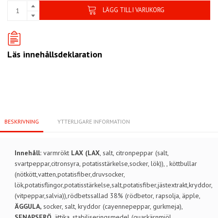
LÄGG TILL I VARUKORG
Läs innehållsdeklaration
BESKRIVNING
YTTERLIGARE INFORMATION
Innehåll:
varmrökt
LAX (LAX
, salt, citronpeppar (salt,
svartpeppar,citronsyra, potatisstärkelse,socker, lök)), , köttbullar
(nötkött,vatten,potatisfiber,druvsocker,
lök,potatisflingor,potatisstärkelse,salt,potatisfiber,jästextrakt,kryddor,
(vitpeppar,salvia)),rödbetssallad 38% (rödbetor, rapsolja, äpple,
ÄGGULA,
socker, salt, kryddor (cayennepeppar, gurkmeja),
SENAPSFRÖ
, ättika, stabiliseringsmedel (guarkärnmjöl,