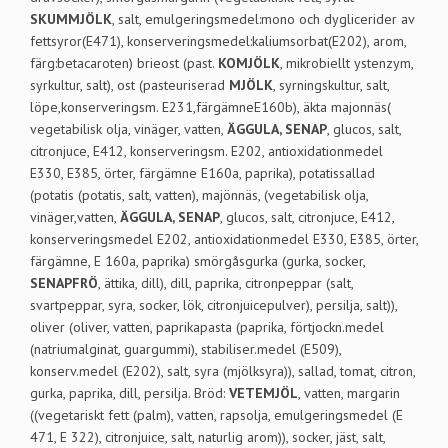
SKUMMJÖLK
, salt, emulgeringsmedel:mono och dyglicerider av
fettsyror(E471), konserveringsmedel:kaliumsorbat(E202), arom,
färg:betacaroten) brieost (past.
KOMJÖLK
, mikrobiellt ystenzym,
syrkultur, salt), ost (pasteuriserad
MJÖLK
, syrningskultur, salt,
löpe,konserveringsm. E231,färgämneE160b), äkta majonnäs(
vegetabilisk olja, vinäger, vatten,
ÄGGULA, SENAP
, glucos, salt,
citronjuce, E412, konserveringsm. E202, antioxidationmedel
E330, E385, örter, färgämne E160a, paprika), potatissallad
(potatis (potatis, salt, vatten), majönnäs, (vegetabilisk olja,
vinäger,vatten,
ÄGGULA, SENAP
, glucos, salt, citronjuce, E412,
konserveringsmedel E202, antioxidationmedel E330, E385, örter,
färgämne, E 160a, paprika) smörgåsgurka (gurka, socker,
SENAPFRÖ
, ättika, dill), dill, paprika, citronpeppar (salt,
svartpeppar, syra, socker, lök, citronjuicepulver), persilja, salt)),
oliver (oliver, vatten, paprikapasta (paprika, förtjockn.medel
(natriumalginat, guargummi), stabiliser.medel (E509),
konserv.medel (E202), salt, syra (mjölksyra)), sallad, tomat, citron,
gurka, paprika, dill, persilja. Bröd:
VETEMJÖL
, vatten, margarin
((vegetariskt fett (palm), vatten, rapsolja, emulgeringsmedel (E
471, E 322), citronjuice, salt, naturlig arom)), socker, jäst, salt,