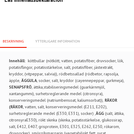
BESKRIVNING
YTTERLIGARE INFORMATION
Innehåll:
köttbullar (nötkött, vatten, potatisfiber, druvsocker, lök,
potatisflingor, potatisstärkelse, salt, potatisfiber, jästextrakt,
kryddor, (vitpeppar, salvia)), rödbetssallad (rödbetor, rapsolja,
äpple,
ÄGGULA
, socker, salt, kryddor (cayennepeppar, gurkmeja),
SENAPSFRÖ
, ättika,stabiliseringsmedel (guarkärnmjöl,
xantangummi), surhetsreglerande medel (citronsyra),
konserveringsmedel (natriumbensoat, kaliumsorbat)),
RÄKOR
(RÄKOR
, vatten, salt, konserveringsmedel (E211, E202),
surhetsreglerande medel (E330, E331), socker) ,
ÄGG
(salt, ättika,
citronsyraE330), rökt skinka (skinka, potatisstärkelse, glukossirap,
salt, E412, E407, grisprotein, E301, E325, E262, E250, rökarom,
druvsocker), smörgåsmargarin (vegetabiliskt fett, syrat