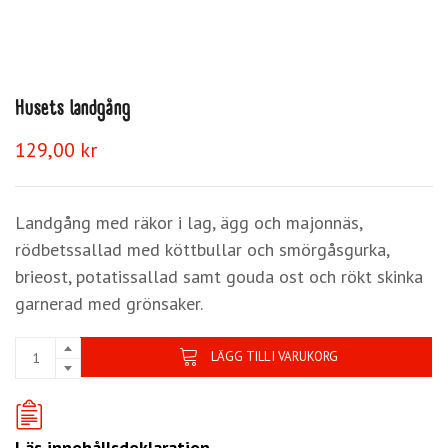
Husets landgång
129,00
kr
Landgång med räkor i lag, ägg och majonnäs,
rödbetssallad med köttbullar och smörgåsgurka,
brieost, potatissallad samt gouda ost och rökt skinka
garnerad med grönsaker.
LÄGG TILL I VARUKORG
Läs innehållsdeklaration