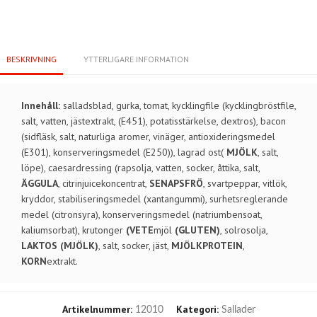
BESKRIVNING
YTTERLIGARE INFORMATION
Innehåll:
salladsblad, gurka, tomat, kycklingfile (kycklingbröstfile,
salt, vatten, jästextrakt, (E451), potatisstärkelse, dextros), bacon
(sidfläsk, salt, naturliga aromer, vinäger, antioxideringsmedel
(E301), konserveringsmedel (E250)), lagrad ost(
MJÖLK
, salt,
löpe), caesardressing (rapsolja, vatten, socker, åttika, salt,
ÄGGULA
, citrinjuicekoncentrat,
SENAPSFRÖ
, svartpeppar, vitlök,
kryddor, stabiliseringsmedel (xantangummi), surhetsreglerande
medel (citronsyra), konserveringsmedel (natriumbensoat,
kaliumsorbat), krutonger
(VETE
mjöl
(GLUTEN)
, solrosolja,
LAKTOS (MJÖLK)
, salt, socker, jäst,
MJÖLKPROTEIN
,
KORN
extrakt.
Artikelnummer:
Kategori:
12010
Sallader