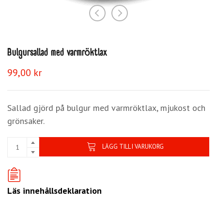
Bulgursallad med varmröktlax
99,00
kr
Sallad gjörd på bulgur med varmröktlax, mjukost och
grönsaker.
LÄGG TILL I VARUKORG
Läs innehållsdeklaration