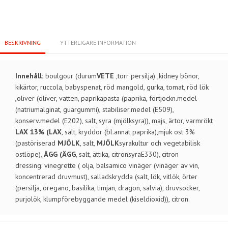
BESKRIVNING
YTTERLIGARE INFORMATION
Innehåll:
boulgour (durum
VETE
,torr persilja) ,kidney bönor,
kikärtor, ruccola, babyspenat, röd mangold, gurka, tomat, röd lök
,oliver (oliver, vatten, paprikapasta (paprika, förtjockn.medel
(natriumalginat, guargummi), stabiliser.medel (E509),
konserv.medel (E202), salt, syra (mjölksyra)), majs, ärtor, varmrökt
LAX 13% (LAX
, salt, kryddor (bl.annat paprika),mjuk ost 3%
(pastöriserad
MJÖLK
, salt,
MJÖLK
syrakultur och vegetabilisk
ostlöpe),
ÄGG (ÄGG
, salt, ättika, citronsyraE330), citron
dressing: vinegrette ( olja, balsamico vinäger (vinäger av vin,
koncentrerad druvmust), salladskrydda (salt, lök, vitlök, örter
(persilja, oregano, basilika, timjan, dragon, salvia), druvsocker,
purjolök, klumpförebyggande medel (kiseldioxid)), citron.