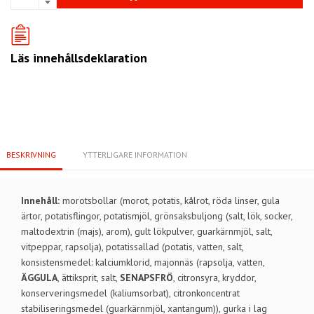
Läs innehållsdeklaration
BESKRIVNING
YTTERLIGARE INFORMATION
Innehåll:
morotsbollar (morot, potatis, kålrot, röda linser, gula
ärtor, potatisflingor, potatismjöl, grönsaksbuljong (salt, lök, socker,
maltodextrin (majs), arom), gult lökpulver, guarkärnmjöl, salt,
vitpeppar, rapsolja), potatissallad (potatis, vatten, salt,
konsistensmedel: kalciumklorid, majonnäs (rapsolja, vatten,
ÄGGULA
, ättiksprit, salt,
SENAPSFRÖ
, citronsyra, kryddor,
konserveringsmedel (kaliumsorbat), citronkoncentrat
stabiliseringsmedel (guarkärnmjöl, xantangum)), gurka i lag