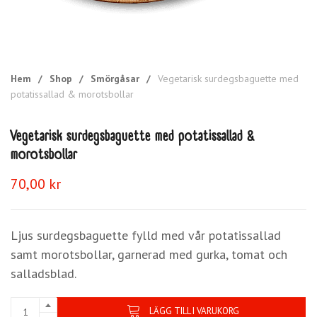
Hem
/
Shop
/
Smörgåsar
/
Vegetarisk surdegsbaguette med
potatissallad & morotsbollar
Vegetarisk surdegsbaguette med potatissallad &
morotsbollar
70,00
kr
Ljus surdegsbaguette fylld med vår potatissallad
samt morotsbollar, garnerad med gurka, tomat och
salladsblad.
LÄGG TILL I VARUKORG