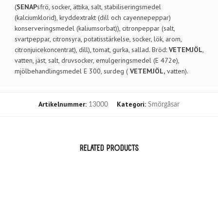
(
SENAP
sfrö, socker, ättika, salt, stabiliseringsmedel
(kalciumklorid), kryddextrakt (dill och cayennepeppar)
konserveringsmedel (kaliumsorbat)), citronpeppar (salt,
svartpeppar, citronsyra, potatisstärkelse, socker, lök, arom,
citronjuicekoncentrat), dill), tomat, gurka, sallad. Bröd:
VETEMJÖL
,
vatten, jäst, salt, druvsocker, emulgeringsmedel (E 472e),
mjölbehandlingsmedel E 300, surdeg (
VETEMJÖL,
vatten).
Artikelnummer:
Kategori:
13000
Smörgåsar
RELATED PRODUCTS