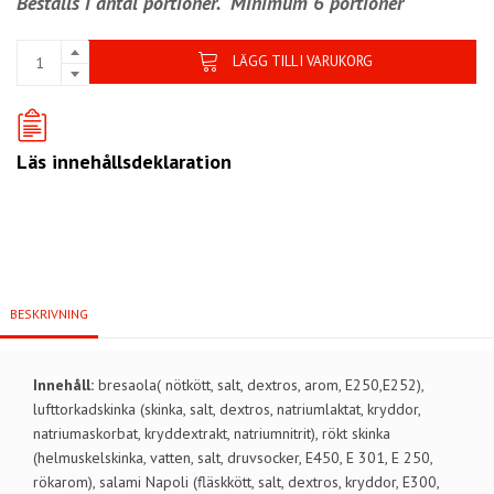
Beställs i antal portioner.
Minimum 6 portioner
LÄGG TILL I VARUKORG
Läs innehållsdeklaration
BESKRIVNING
Innehåll:
bresaola( nötkött, salt, dextros, arom, E250,E252),
lufttorkadskinka (skinka, salt, dextros, natriumlaktat, kryddor,
natriumaskorbat, kryddextrakt, natriumnitrit), rökt skinka
(helmuskelskinka, vatten, salt, druvsocker, E450, E 301, E 250,
rökarom), salami Napoli (fläskkött, salt, dextros, kryddor, E300,