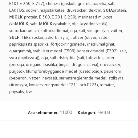
E301,E 250, E 252), chorizo (griskött, grisfett, paprika, salt,
LAKTOS, socker, majsstärkelse, druvsocker, dextrin,
SOJA
protein,
MJÖLK
protein, E 300, E 301, E 250), marinerad mjukost
(ko
MJÖLK
, salt,
MJÖLK
syrakultur, olja, kryddor, vitlök),
soltorkadtomat ( soltorkadtomat, olja, salt, vinäger (vin, vatten,
SULFITER
), socker, askorbinsyra) , oliver (oliver, vatten,
paprikapasta (paprika, förtjockningsmedel (natriumalginat,
guargummi), stabiliser.medel (E509), konserv.medel (E202), salt,
syra (mjölksyra)), olja, salladskrydda (salt, lök, vitlök, örter
(persilja, oregano, basilika, timjan, dragon, salvia), druvsocker,
purjolök, klumpförebyggande medel (kiseldioxid)), peperoni
(peperoni, vatten, havssalt, surhetsreglerande medel: ättiksyra,
citronsyra, konserveringsmedel: E211 och E223), tomater,
physalis, kiwi.
Artikelnummer:
Kategori:
11000
Festfat