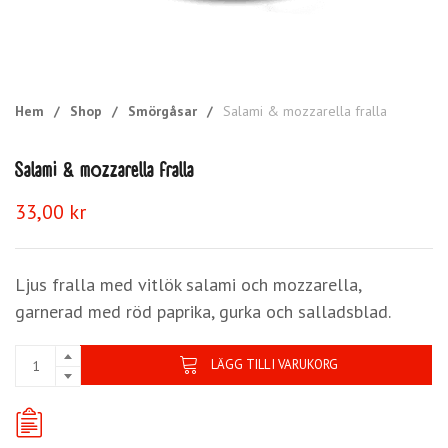
Hem
/
Shop
/
Smörgåsar
/
Salami & mozzarella fralla
Salami & mozzarella fralla
33,00
kr
Ljus fralla med vitlök salami och mozzarella,
garnerad med röd paprika, gurka och salladsblad.
LÄGG TILL I VARUKORG