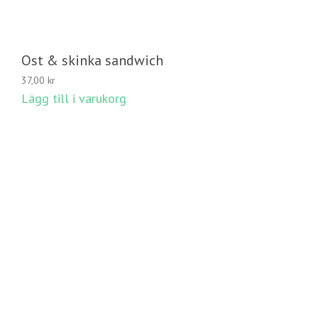
Ost & skinka sandwich
37,00
kr
Lägg till i varukorg
LÄGG TILL I VARUKORG
© 2020 Avellino Catering