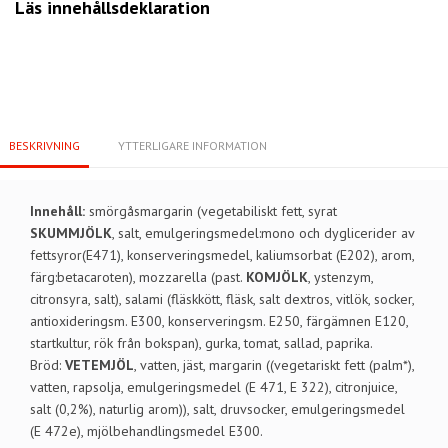
Läs innehållsdeklaration
BESKRIVNING
YTTERLIGARE INFORMATION
Innehåll:
smörgåsmargarin (vegetabiliskt fett, syrat
SKUMMJÖLK
, salt, emulgeringsmedel:mono och dyglicerider av
fettsyror(E471), konserveringsmedel, kaliumsorbat (E202), arom,
färg:betacaroten), mozzarella (past.
KOMJÖLK
, ystenzym,
citronsyra, salt), salami (fläskkött, fläsk, salt dextros, vitlök, socker,
antioxideringsm. E300, konserveringsm. E250, färgämnen E120,
startkultur, rök från bokspan), gurka, tomat, sallad, paprika.
Bröd:
VETEMJÖL
, vatten, jäst, margarin ((vegetariskt fett (palm*),
vatten, rapsolja, emulgeringsmedel (E 471, E 322), citronjuice,
salt (0,2%), naturlig arom)), salt, druvsocker, emulgeringsmedel
(E 472e), mjölbehandlingsmedel E300.