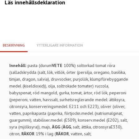
Läs innehållsdeklaration
BESKRIVNING
YTTERLIGARE INFORMATION
Innehåll:
pasta (durum
VETE
100%) soltorkad tomat röra
(salladskrydda (salt, lök, vitlök, örter (persilja, oregano, basilika,
timjan, dragon, salvia), druvsocker, purjolök, klumpförebyggande
medel (kiseldioxid)), olja, soltrokade tomater) ruccola,
babyspenat, röd mangold, gurka, tomat, ärtor, röd lök, peperoni
(peperoni, vatten, havssalt, surhetsreglerande medel: ättiksyra,
citronsyra, konserveringsmedel: E211 och E223), oliver (oliver,
vatten, paprikapasta (paprika, förtjockn.medel (natriumalginat,
guargummi), stabiliser.medel (E509), konserv.medel (E202), salt,
syra (mjölksyra)), majs,
ÄGG
(
ÄGG
, salt, ättika, citronsyraE330),
citron,
RÄKOR
19% i lag (
RÄKOR
, vatten, salt,