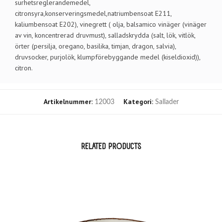
surhetsreglerandemedel,
citronsyra,konserveringsmedel,natriumbensoat E211,
kaliumbensoat E202), vinegrett ( olja, balsamico vinäger (vinäger
av vin, koncentrerad druvmust), salladskrydda (salt, lök, vitlök,
örter (persilja, oregano, basilika, timjan, dragon, salvia),
druvsocker, purjolök, klumpförebyggande medel (kiseldioxid)),
citron.
Artikelnummer:
Kategori:
12003
Sallader
RELATED PRODUCTS