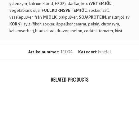
ystenzym, kalciumklorid, E202), dadlar, kex (
VETEMJÖL
,
vegetabilisk olja,
FULLKORNSVETEMJÖL
, socker, salt,
vasslepulver från
MJÖLK
, bakpulver,
SOJAPROTEIN
, maltmjöl av
KORN
), sylt (fikon,socker, äppelkoncentrat, pektin, citronsyra,
kaliumsorbat),bladsallad, druvor, melon, cocktail tomater, kiwi.
Artikelnummer:
Kategori:
11004
Festfat
RELATED PRODUCTS