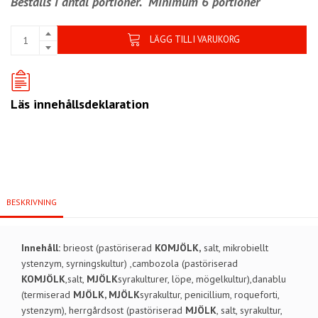
Beställs i antal portioner.
Minimum 6 portioner
LÄGG TILL I VARUKORG
Läs innehållsdeklaration
BESKRIVNING
Innehåll:
brieost (pastöriserad
KOMJÖLK,
salt, mikrobiellt
ystenzym, syrningskultur) ,cambozola (pastöriserad
KOMJÖLK
,salt,
MJÖLK
syrakulturer, löpe, mögelkultur),danablu
(termiserad
MJÖLK, MJÖLK
syrakultur, penicillium, roqueforti,
ystenzym), herrgårdsost (pastöriserad
MJÖLK
, salt, syrakultur,