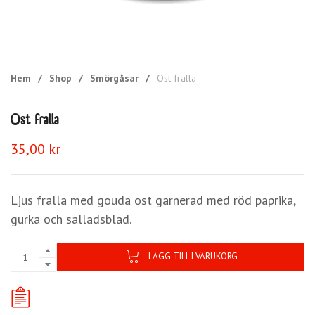
Hem
/
Shop
/
Smörgåsar
/
Ost fralla
Ost fralla
35,00
kr
Ljus fralla med gouda ost garnerad med röd paprika,
gurka och salladsblad.
LÄGG TILL I VARUKORG