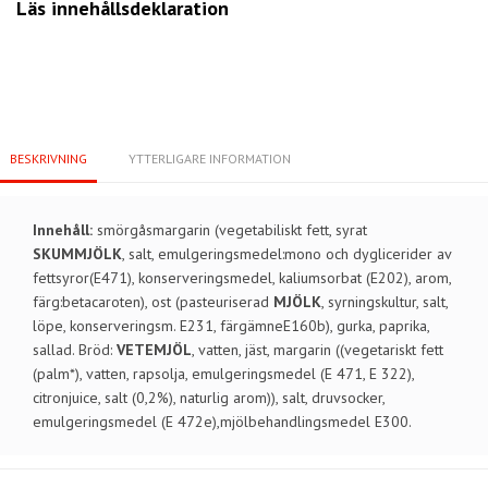
Läs innehållsdeklaration
BESKRIVNING
YTTERLIGARE INFORMATION
Innehåll:
smörgåsmargarin (vegetabiliskt fett, syrat
SKUMMJÖLK
, salt, emulgeringsmedel:mono och dyglicerider av
fettsyror(E471), konserveringsmedel, kaliumsorbat (E202), arom,
färg:betacaroten), ost (pasteuriserad
MJÖLK
, syrningskultur, salt,
löpe, konserveringsm. E231, färgämneE160b), gurka, paprika,
sallad. Bröd:
VETEMJÖL
, vatten, jäst, margarin ((vegetariskt fett
(palm*), vatten, rapsolja, emulgeringsmedel (E 471, E 322),
citronjuice, salt (0,2%), naturlig arom)), salt, druvsocker,
emulgeringsmedel (E 472e),mjölbehandlingsmedel E300.