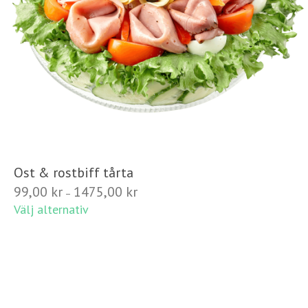
Ost & rostbiff tårta
Prisintervall:
99,00
kr
1475,00
kr
–
99,00 kr
Välj alternativ
till
1475,00 kr